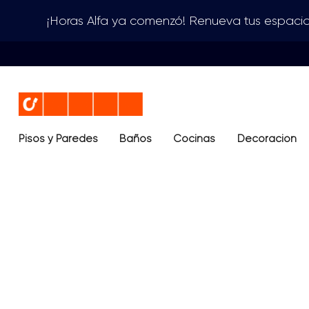
¡Horas Alfa ya comenzó! Renueva tus espacio
Pisos y Paredes
Baños
Términos más buscados
Cocinas
Decoración
1
.
lavamanos
2
.
sanitario
3
.
cerámica madera
4
.
ocean blue
5
.
closet