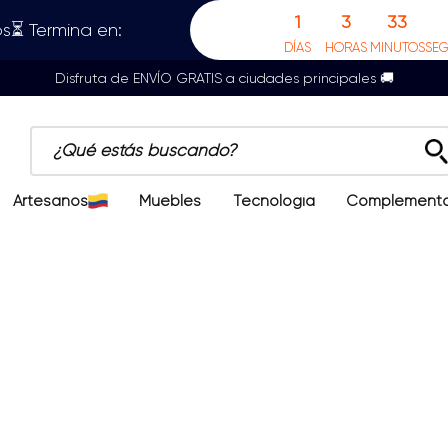
1
3
33
s⏳ Termina en:
DÍAS
HORAS
MINUTOS
SE
Disfruta de ENVÍO GRATIS a ciudades principales 🚚
¿Qué estás buscando?
Artesanos
Muebles
Tecnología
Complement