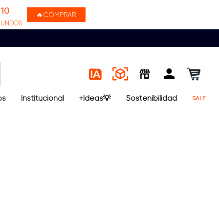
10
🔥COMPRAR
GUNDOS
os
Institucional
+Ideas💡
Sostenibilidad
SALE