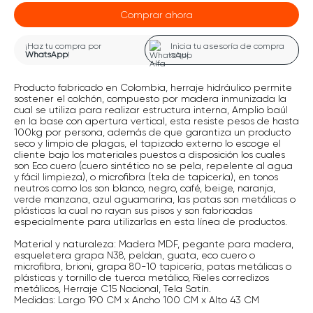
Comprar ahora
¡Haz tu compra por
Inicia tu asesoría de compra
WhatsApp
!
aquí
Producto fabricado en Colombia, herraje hidráulico permite
sostener el colchón, compuesto por madera inmunizada la
cual se utiliza para realizar estructura interna, Amplio baúl
en la base con apertura vertical, esta resiste pesos de hasta
100kg por persona, además de que garantiza un producto
seco y limpio de plagas, el tapizado externo lo escoge el
cliente bajo los materiales puestos a disposición los cuales
son Eco cuero (cuero sintético no se pela, repelente al agua
y fácil limpieza), o microfibra (tela de tapicería), en tonos
neutros como los son blanco, negro, café, beige, naranja,
verde manzana, azul aguamarina, las patas son metálicas o
plásticas la cual no rayan sus pisos y son fabricadas
especialmente para utilizarlas en esta línea de productos.
Material y naturaleza: Madera MDF, pegante para madera,
esqueletera grapa N38, peldan, guata, eco cuero o
microfibra, brioni, grapa 80-10 tapicería, patas metálicas o
plásticas y tornillo de tuerca metálico, Rieles corredizos
metálicos, Herraje C15 Nacional, Tela Satín.
Medidas: Largo 190 CM x Ancho 100 CM x Alto 43 CM