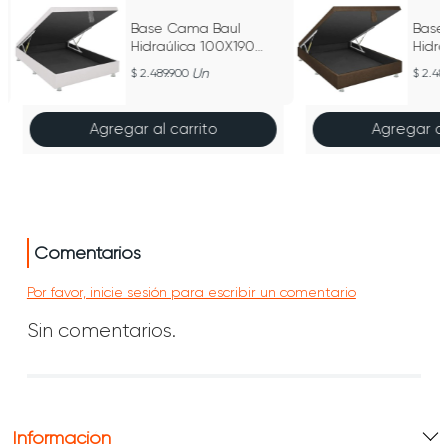
Base Cama Baul
Base
Hidraúlica 100X190
Hidra
Microfibra
Micro
Un
2.489.900
2.48
Agregar al carrito
Agregar al
Comentarios
Por favor, inicie sesión para escribir un comentario
Sin comentarios.
Información