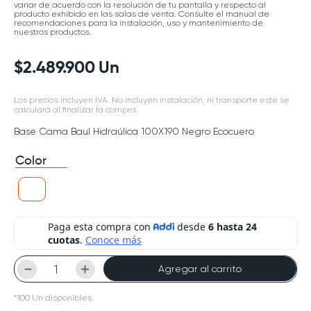
variar de acuerdo con la resolución de tu pantalla y respecto al
producto exhibido en las salas de venta. Consulte el manual de
recomendaciones para la instalación, uso y mantenimiento de
nuestros productos.
$
2
.
489
.
900
Un
Los precios incluyen IVA. No incluyen instalación, ni transporte este se
calculará al finalizar la compra.
Base Cama Baul Hidraúlica 100X190 Negro Ecocuero
Color
－
＋
Agregar al carrito
*
100
Un
disponibles.