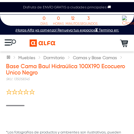
Disfruta de ENVÍO GRATIS a ciudades principales 🚚
0
0
12
3
DÍAS
HORAS
MINUTOS
SEGUNDOS
¡Horas Alfa ya comenzó! Renueva tus espacios⏳ Termina en:
Muebles
Dormitorio
Camas y Base Camas
Base Cama Baul Hidraúlica 100X190 Ecocuero
Unico Negro
:
135058345
*Las fotografías de productos y ambientes son ilustrativas, pueden