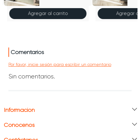
Agregar al carrito
Agregar al
Comentarios
Por favor, inicie sesión para escribir un comentario
Sin comentarios.
Información
Conócenos
Contáctanos