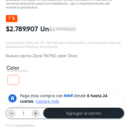
recomendaciones para la instalación, uso y mantenimiento de
nuestros productos.
7 %
$
2
.
789
.
907
Un
$
2
.
999
.
900
Los precios incluyen IVA. No incluyen instalación, ni transporte este se
calculará al finalizar la compra.
Nueva cocina Zarel 150*60 color Oliva
Color
－
＋
Agregar al carrito
*
6
Un
disponibles.