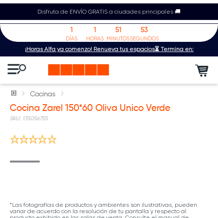
Disfruta de ENVÍO GRATIS a ciudades principales 🚚
1
1
51
53
DÍAS
HORAS
MINUTOS
SEGUNDOS
¡Horas Alfa ya comenzó! Renueva tus espacios⏳ Termina en:
Cocinas
Cocina Zarel 150*60 Oliva Unico Verde
:
135056755
*Las fotografías de productos y ambientes son ilustrativas, pueden
variar de acuerdo con la resolución de tu pantalla y respecto al
producto exhibido en las salas de venta. Consulte el manual de