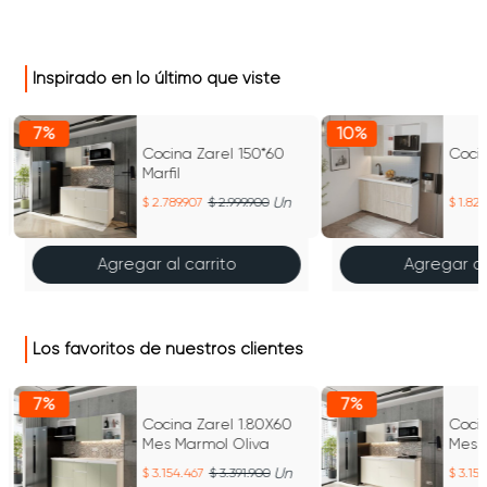
Inspirado en lo último que viste
7%
10%
Cocina Zarel 150*60
Cocin
Marfil
Un
2.789.907
2.999.900
1.827
Agregar al carrito
Agregar al
Los favoritos de nuestros clientes
7%
7%
Cocina Zarel 1.80X60
Cocin
Mes Marmol Oliva
Mes M
Un
3.154.467
3.391.900
3.15