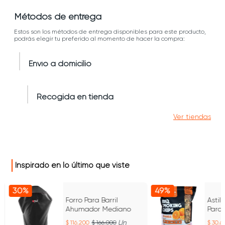
Métodos de entrega
Estos son los métodos de entrega disponibles para este producto,
podrás elegir tu preferido al momento de hacer la compra:
Envío a domicilio
Recogida en tienda
Ver tiendas
Inspirado en lo último que viste
30%
49%
Forro Para Barril
Astil
Ahumador Mediano
Para
Un
116.200
166.000
30.6