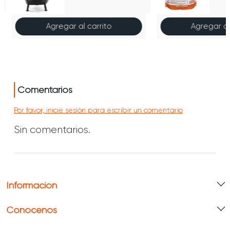
Agregar al carrito
Agregar al
Comentarios
Por favor, inicie sesión para escribir un comentario
Sin comentarios.
Información
Conócenos