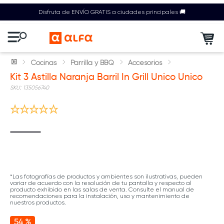
Disfruta de ENVÍO GRATIS a ciudades principales 🚚
Cocinas
Parrilla y BBQ
Accesorios
Kit 3 Astilla Naranja Barril In Grill Unico Unico
:
135056740
*Las fotografías de productos y ambientes son ilustrativas, pueden
variar de acuerdo con la resolución de tu pantalla y respecto al
producto exhibido en las salas de venta. Consulte el manual de
recomendaciones para la instalación, uso y mantenimiento de
nuestros productos.
54 %