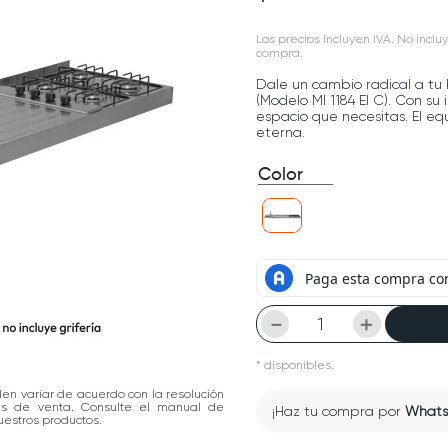
Los precios incluyen IVA. No incluy
compra.
Dale un cambio radical a tu
(Modelo MI 1184 EI C). Con s
espacio que necesitas. El equ
eterna.
Color
－
＋
*
disponibles.
den variar de acuerdo con la resolución
las de venta. Consulte el manual de
¡Haz tu compra por
What
estros productos.