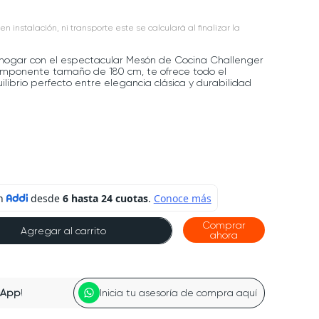
en instalación, ni transporte este se calculará al finalizar la
 hogar con el espectacular Mesón de Cocina Challenger
u imponente tamaño de 180 cm, te ofrece todo el
ilibrio perfecto entre elegancia clásica y durabilidad
Comprar
Agregar al carrito
ahora
sApp
!
Inicia tu asesoría de compra aquí