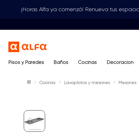
¡Horas Alfa ya comenzó! Renueva tus espacio
Pisos y Paredes
Baños
Términos más buscados
Cocinas
Decoración
1
.
lavamanos
Cocinas
Lavaplatos y mesones
Mesones
2
.
sanitario
3
.
cerámica madera
4
.
ocean blue
5
.
closet