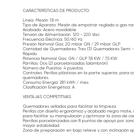
CARACTERÍSTICAS DE PRODUCTO:
Línea: Mesón 1.8 m
Tipo de Aparato: Mesón de empotrar reglado a gas nat
Acabado: Acero inoxidable
Tensión de Alimentación: 120 - 220 Va.c
Frecuencia Eléctrica: 50/60 Hz.
Presión Nominal Gas: 20 mbar GN / 29 mbar GLP.
Cantidad de Quemadores: Tres (3) Quemadores Semi - 
Rápido.
Potencia Nominal Gas: GN / GLP 7,8 KW / 7,5 KW
Parrillas: Dos (2) porcelanizadas (alambrón).
Número de Puestos: 4 puestos.
Controles: Perillas plásticas en la parte superior, para c
quemadores.
Consumo Energía: 281 kWh / mes.
Clasificación Energética: A.
VENTAJAS COMPETITIVAS
Quemadores sellados para facilitar la limpieza.
Perillas con diseño ergonómico y acabado negro mate, 
para facilitar su manipulación y optimizar la zona de co
Parrillas porcelanizadas con 8 puntos de apoyo por zon
mayor estabilidad.
Zona de preparación en bajo relieve y con inclinación q