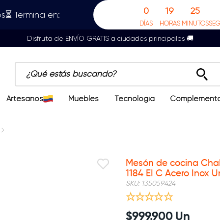
0
19
25
s⏳ Termina en:
DÍAS
HORAS
MINUTOS
SE
Disfruta de ENVÍO GRATIS a ciudades principales 🚚
¿Qué estás buscando?
Artesanos
Muebles
Tecnología
Complement
Mesón de cocina Chal
1184 EI C Acero Inox U
SKU
:
135059424
$
999
.
900
Un