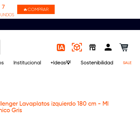
7
🔥COMPRAR
GUNDOS
os
Institucional
+Ideas💡
Sostenibilidad
SALE
lenger Lavaplatos izquierdo 180 cm - MI
nico Gris