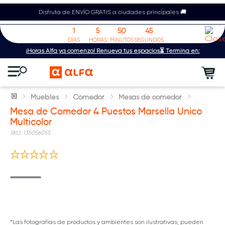
Disfruta de ENVÍO GRATIS a ciudades principales 🚚
1
5
50
45
DÍAS
HORAS
MINUTOS
SEGUNDOS
¡Horas Alfa ya comenzó! Renueva tus espacios⏳ Termina en:
Muebles
Comedor
Mesas de comedor
Mesa de Comedor 4 Puestos Marsella Unico
Multicolor
:
135056055
*Las fotografías de productos y ambientes son ilustrativas, pueden