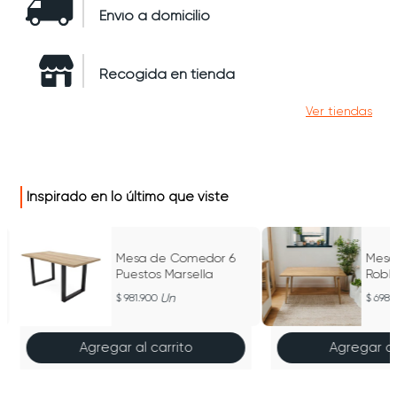
Envío a domicilio
Recogida en tienda
Ver tiendas
Inspirado en lo último que viste
Mesa de Comedor 6
Mesa
Puestos Marsella
Robl
Un
981.900
698.
Agregar al carrito
Agregar al