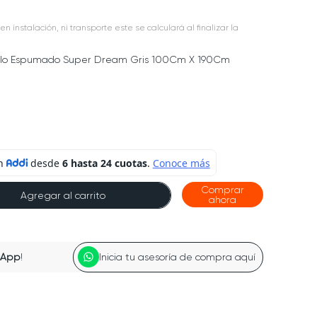
en instalación, ni transporte este se calculará al finalizar la
llo Espumado Super Dream Gris 100Cm X 190Cm
Comprar
Agregar al carrito
ahora
sApp
!
Inicia tu asesoría de compra aquí