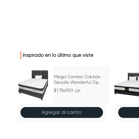
Inspirado en lo último que viste
llo
Mega Combo Colchón
do
Sencillo Wonderful Dp
Gris 100Cm X 190Cm
1.754.900
Un
Agregar al carrito