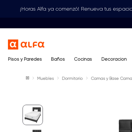
¡Horas Alfa ya comenzó! Renueva tus espacio
Pisos y Paredes
Baños
Términos más buscados
Cocinas
Decoración
1
.
lavamanos
Muebles
Dormitorio
Camas y Base Cama
2
.
sanitario
3
.
cerámica madera
4
.
ocean blue
5
.
closet