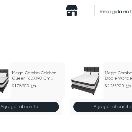
Recogida en 
Mega Combo Colchón
Mega Combo 
Queen 160X190 Cm
Doble Wonder
Resortado Atenas Gris
140Cm X 19
1.716.900
Un
2.265.900
Un
Agregar al carrito
Agregar al carrito