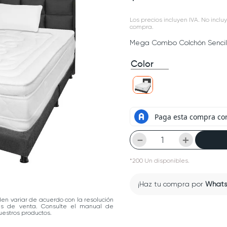
Los precios incluyen IVA. No incluy
compra.
Mega Combo Colchón Senci
Color
－
＋
*
200
Un
disponibles.
¡Haz tu compra por
What
den variar de acuerdo con la resolución
las de venta. Consulte el manual de
estros productos.