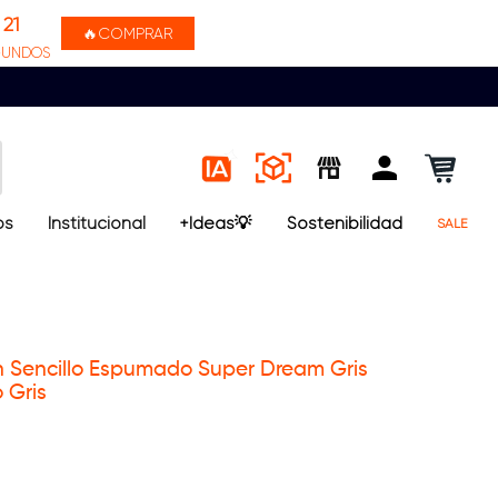
21
🔥COMPRAR
GUNDOS
os
Institucional
+Ideas💡
Sostenibilidad
SALE
Sencillo Espumado Super Dream Gris
 Gris