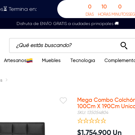
0
10
0
s⏳ Termina en:
DÍAS
HORAS
MINUTOS
SE
Disfruta de ENVÍO GRATIS a ciudades principales 🚚
¿Qué estás buscando?
Artesanos
Muebles
Tecnología
Complement
s
Mega Combo Colchón 
100Cm X 190Cm Unico
SKU
:
135054804
$
1
.
754
.
900
Un