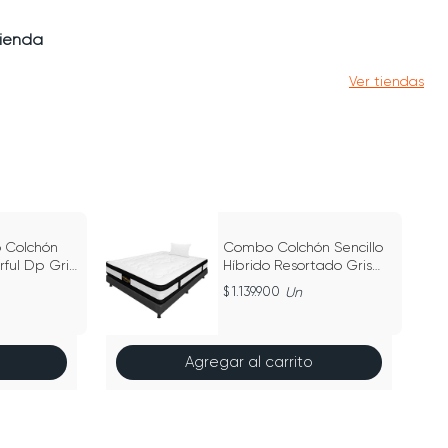
tienda
Ver tiendas
Colchón
Combo Colchón Sencillo
ful Dp Gris
Híbrido Resortado Gris
0Cm
100Cm X 190Cm
1.139.900
Un
Agregar al carrito