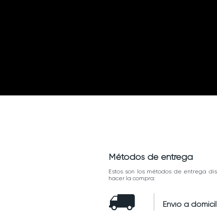
Métodos de entrega
Estos son los métodos de entrega dis
hacer la compra:
Envío a domicil