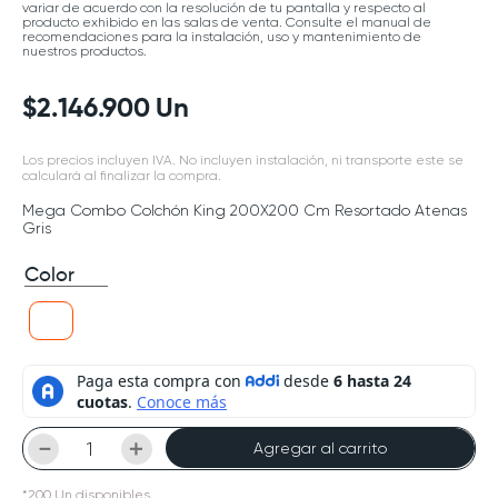
variar de acuerdo con la resolución de tu pantalla y respecto al
producto exhibido en las salas de venta. Consulte el manual de
recomendaciones para la instalación, uso y mantenimiento de
nuestros productos.
$
2
.
146
.
900
Un
Los precios incluyen IVA. No incluyen instalación, ni transporte este se
calculará al finalizar la compra.
Mega Combo Colchón King 200X200 Cm Resortado Atenas
Gris
Color
－
＋
Agregar al carrito
*
200
Un
disponibles.