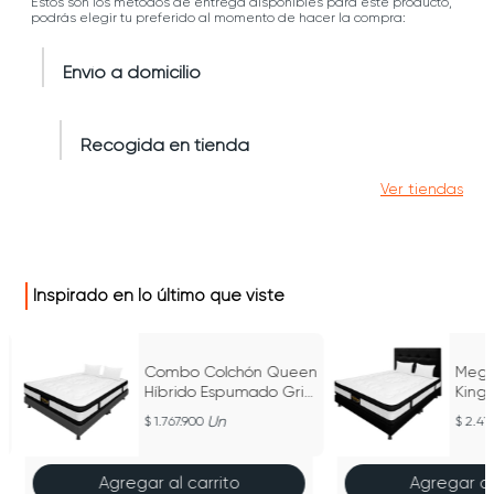
Estos son los métodos de entrega disponibles para este producto,
podrás elegir tu preferido al momento de hacer la compra:
Envío a domicilio
Recogida en tienda
Ver tiendas
Inspirado en lo último que viste
Combo Colchón Queen
Mega
Híbrido Espumado Gris
King
160Cm X 190Cm
Negr
Un
1.767.900
2.417
200
Agregar al carrito
Agregar al