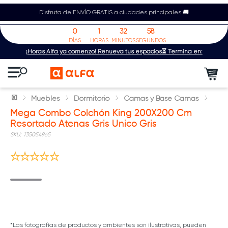
Disfruta de ENVÍO GRATIS a ciudades principales 🚚
0
1
32
58
DÍAS
HORAS
MINUTOS
SEGUNDOS
¡Horas Alfa ya comenzó! Renueva tus espacios⏳ Termina en:
Muebles
Dormitorio
Camas y Base Camas
Mega Combo Colchón King 200X200 Cm
Resortado Atenas Gris Unico Gris
:
135054965
*Las fotografías de productos y ambientes son ilustrativas, pueden