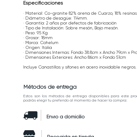
Especificaciones
· Material: Co-granite 82% arena de Cuarzo, 18% resina
· Diámetro de desagüe: 114mm.
· Garantía: 2 años por defectos de fabricación
· Tipo de Instalación: Sobre mesón, Bajo mesón.
· Peso: 9.5 Kg
· Grosor: 18mm
· Marca: Cohelum
· Origen: Italia
· Dimensiones Internas: Fondo 38.8cm x Ancho 79cm x Pr
· Dimensiones Exteriores: Ancho 86cm x Fondo 51cm
Incluye Canastillas y sifones en acero inoxidable negros.
Métodos de entrega
Estos son los métodos de entrega disponibles para este pro
podrás elegir tu preferido al momento de hacer la compra:
Envío a domicilio
Recogida en tienda