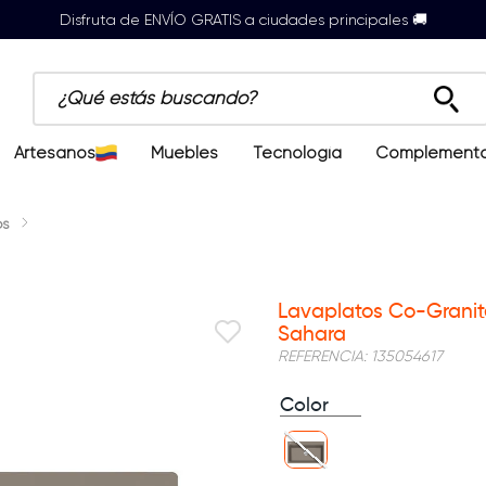
Disfruta de ENVÍO GRATIS a ciudades principales 🚚
¿Qué estás buscando?
Artesanos
Muebles
Tecnología
Complement
os
Lavaplatos Co-Grani
Sahara
REFERENCIA
:
135054617
Color