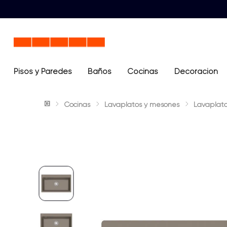
Pisos y Paredes
Baños
Términos más buscados
Cocinas
Decoración
1
.
lavamanos
Cocinas
Lavaplatos y mesones
Lavaplat
2
.
sanitario
3
.
cerámica madera
4
.
ocean blue
5
.
closet