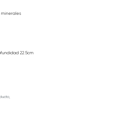
s minerales
ofundidad 22.5cm
ducto,