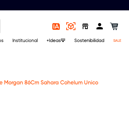
os
Institucional
+Ideas💡
Sostenibilidad
SALE
te Morgan 86Cm Sahara Cohelum Unico