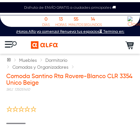
Disfruta de ENVÍO GRATIS a ciudades principales 🚚
0
13
55
14
DÍAS
HORAS
MINUTOS
SEGUNDOS
¡Horas Alfa ya comenzó! Renueva tus espacios⏳ Termina en:
Muebles
Dormitorio
Comodas y Organizadores
Comoda Santino Rta Rovere-Blanco CLR 3354
Unico Beige
:
135051410
Míralo en tu espacio