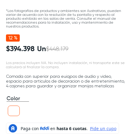
*Las fotografías de productos y ambientes son ilustrativas, pueden
variar de acuerdo con la resolución de tu pantalla y respecto al
producto exhibido en las salas de venta. Consulte el manual de
recomendaciones para la instalación, uso y mantenimiento de
nuestros productos.
12 %
$
394
.
398
Un
$
448
.
179
Los precios incluyen IVA. No incluyen instalación, ni transporte este se
calculará al finalizar la compra.
Comoda con superior para euiqpos de audio y video,
espacio para articulos de decoracion o de entretenimiento,
4 cajones para guardar y organizar manijas metalicas
Color