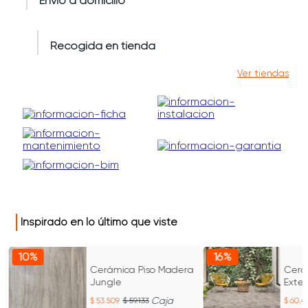
Envío a domicilio
Recogida en tienda
Ver tiendas
Inspirado en lo último que viste
10%
16%
Cerámica Piso Madera
Cerám
Jungle
Exter
Caja
53.509
59.133
60.4