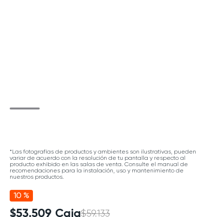
*Las fotografías de productos y ambientes son ilustrativas, pueden
variar de acuerdo con la resolución de tu pantalla y respecto al
producto exhibido en las salas de venta. Consulte el manual de
recomendaciones para la instalación, uso y mantenimiento de
nuestros productos.
10 %
$
53
.
509
Caja
$
59
.
133