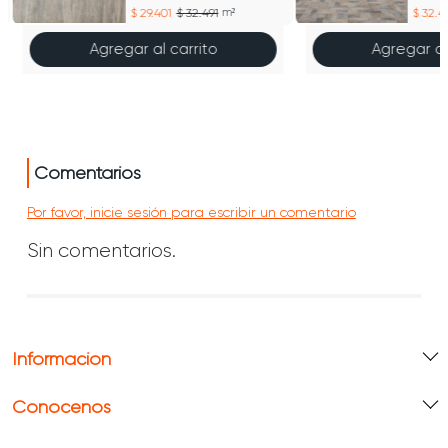
29.401
32.491
m²
32.4
Agregar al carrito
Agregar al
Comentarios
Por favor, inicie sesión para escribir un comentario
Sin comentarios.
Información
Conócenos