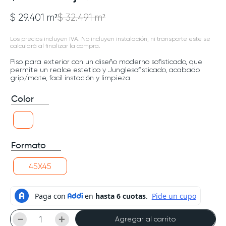
$ 29.401 m²
$ 32.491 m²
Los precios incluyen IVA. No incluyen instalación, ni transporte este se
calculará al finalizar la compra.
Piso para exterior con un diseño moderno sofisticado, que
permite un realce estetico y Junglesofisticado, acabado
grip/mate, facil instación y limpieza.
Color
Formato
45X45
－
＋
Agregar al carrito