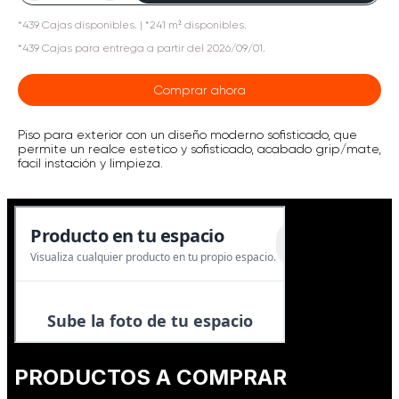
*
439
Cajas
disponibles.
| *241 m² disponibles.
*
439
Cajas
para entrega a partir del
2026/09/01
.
Comprar ahora
Piso para exterior con un diseño moderno sofisticado, que
permite un realce estetico y sofisticado, acabado grip/mate,
facil instación y limpieza.