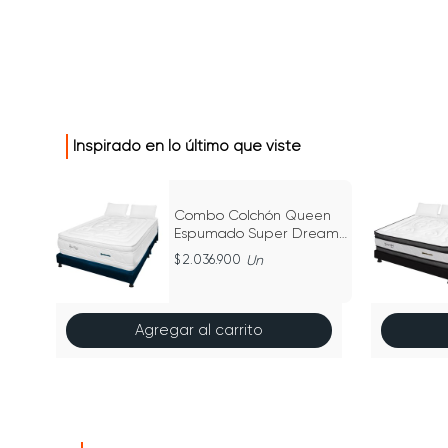
Inspirado en lo último que viste
en
Combo Colchón Queen
eam
Espumado Super Dream
Cm
Azul 160Cm X 190Cm
2.036.900
Un
Agregar al carrito