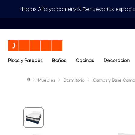
¡Horas Alfa ya comenzó! Renueva tus espacio
Pisos y Paredes
Baños
Términos más buscados
Cocinas
Decoración
1
.
lavamanos
Muebles
Dormitorio
Camas y Base Cama
2
.
sanitario
3
.
cerámica madera
4
.
ocean blue
5
.
closet