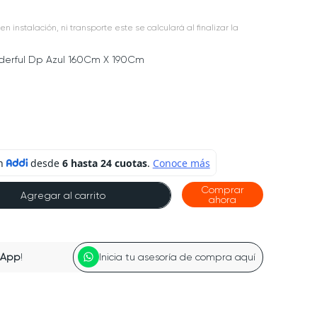
en instalación, ni transporte este se calculará al finalizar la
erful Dp Azul 160Cm X 190Cm
Comprar
Agregar al carrito
ahora
sApp
!
Inicia tu asesoría de compra aquí