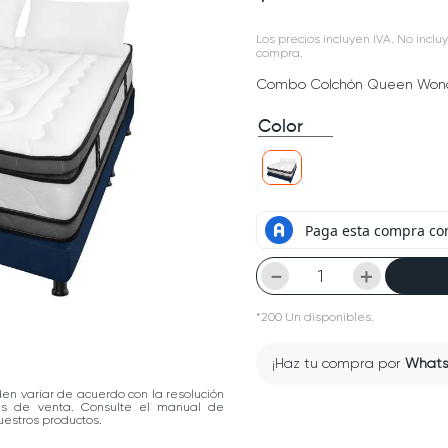
Los precios incluyen IVA. No incluy
compra.
Combo Colchón Queen Wond
Color
－
＋
*
200
Un
disponibles.
¡Haz tu compra por
What
den variar de acuerdo con la resolución
las de venta. Consulte el manual de
estros productos.