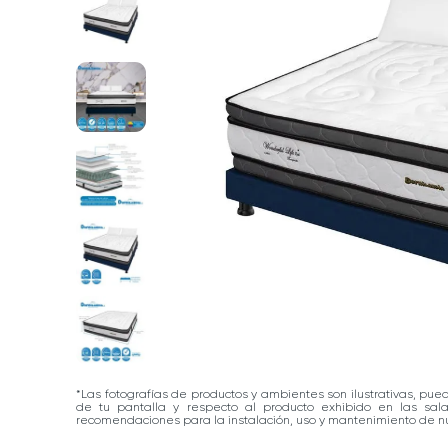
*Las fotografías de productos y ambientes son ilustrativas, pue
de tu pantalla y respecto al producto exhibido en las sa
recomendaciones para la instalación, uso y mantenimiento de nu