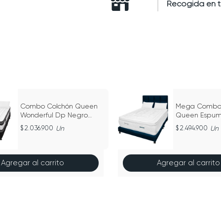
Recogida en 
Combo Colchón Queen
Mega Combo 
Wonderful Dp Negro
Queen Espum
160Cm X 190Cm
Dream Azul 
2.036.900
Un
2.494.900
Un
190Cm
Agregar al carrito
Agregar al carrito