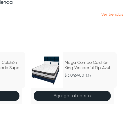
tienda
Ver tiendas
Colchón
Mega Combo Colchón
ado Super
King Wonderful Dp Azul
160Cm X
200Cm X 200Cm
3.046.900
Un
Agregar al carrito