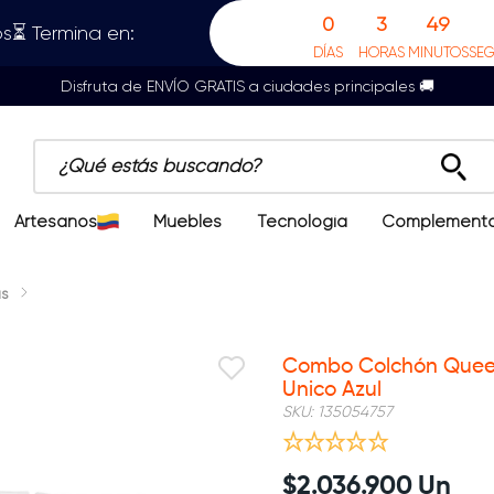
0
3
49
s⏳ Termina en:
DÍAS
HORAS
MINUTOS
SE
Disfruta de ENVÍO GRATIS a ciudades principales 🚚
¿Qué estás buscando?
Artesanos
Muebles
Tecnología
Complement
s
Combo Colchón Quee
Unico Azul
SKU
:
135054757
$
2
.
036
.
900
Un