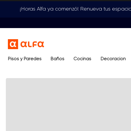
¡Horas Alfa ya comenzó! Renueva tus espacio
Pisos y Paredes
Baños
Términos más buscados
Cocinas
Decoración
1
.
lavamanos
2
.
sanitario
3
.
cerámica madera
4
.
ocean blue
5
.
closet