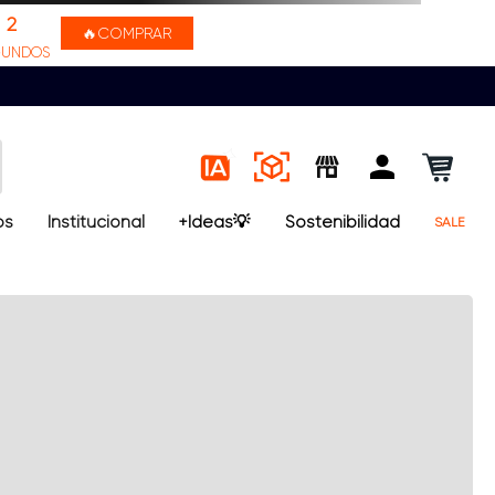
2
🔥COMPRAR
GUNDOS
os
Institucional
+Ideas💡
Sostenibilidad
SALE