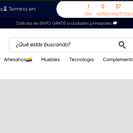
1
5
37
s⏳ Termina en:
DÍAS
HORAS
MINUTOS
SE
Disfruta de ENVÍO GRATIS a ciudades principales 🚚
¿Qué estás buscando?
Artesanos
Muebles
Tecnología
Complement