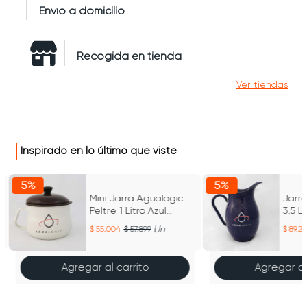
Envío a domicilio
Recogida en tienda
Ver tiendas
Inspirado en lo último que viste
5%
5%
Mini Jarra Agualogic
Jarra
Peltre 1 Litro Azul
3.5 L
Jaspeado
Jasp
Un
55.004
57.899
89.2
Agregar al carrito
Agregar al