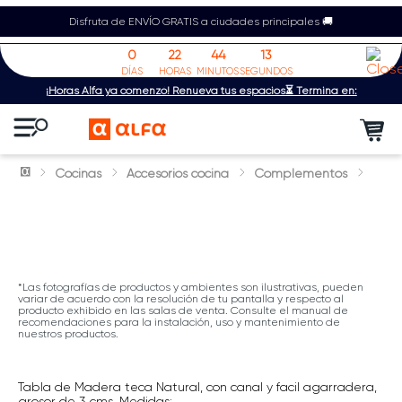
Disfruta de ENVÍO GRATIS a ciudades principales 🚚
0
22
44
12
DÍAS
HORAS
MINUTOS
SEGUNDOS
¡Horas Alfa ya comenzó! Renueva tus espacios⏳ Termina en:
Cocinas
Accesorios cocina
Complementos
*Las fotografías de productos y ambientes son ilustrativas, pueden
variar de acuerdo con la resolución de tu pantalla y respecto al
producto exhibido en las salas de venta. Consulte el manual de
recomendaciones para la instalación, uso y mantenimiento de
nuestros productos.
Tabla de Madera teca Natural, con canal y facil agarradera,
grosor de 3 cms. Medidas: