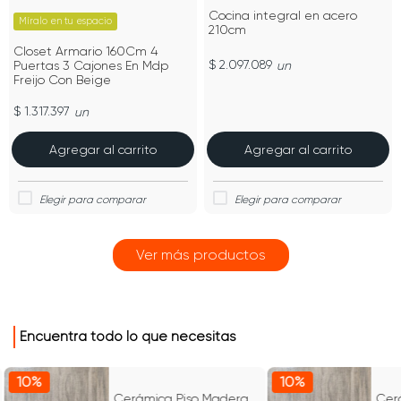
Cocina integral en acero
Míralo en tu espacio
210cm
Closet Armario 160Cm 4
$ 2.097.089
Puertas 3 Cajones En Mdp
un
Freijo Con Beige
$ 1.317.397
un
Agregar al carrito
Agregar al carrito
Encuentra todo lo que necesitas
10%
10%
Cerámica Piso Madera
Cer