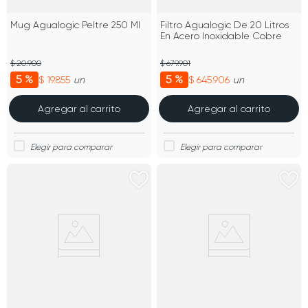
Mug Agualogic Peltre 250 Ml
Filtro Agualogic De 20 Litros
En Acero Inoxidable Cobre
$ 20.900
$ 679.901
5 %
5 %
$ 19.855
$ 645.906
un
un
Agregar al carrito
Agregar al carrito