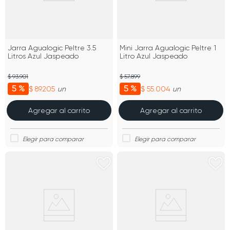
Jarra Agualogic Peltre 3.5
Mini Jarra Agualogic Peltre 1
Litros Azul Jaspeado
Litro Azul Jaspeado
$ 93.901
$ 57.899
5 %
5 %
$ 89.205
$ 55.004
un
un
Agregar al carrito
Agregar al carrito