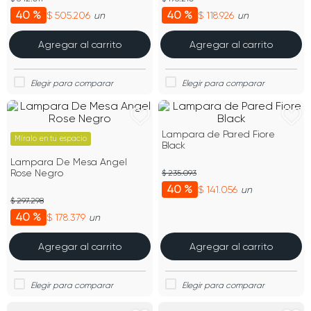
40 %
40 %
$ 505.206
$ 118.926
un
un
Agregar al carrito
Agregar al carrito
Lampara de Pared Fiore
Míralo en tu espacio
Black
Lampara De Mesa Angel
Rose Negro
$ 235.093
40 %
$ 141.056
un
$ 297.298
40 %
$ 178.379
un
Agregar al carrito
Agregar al carrito