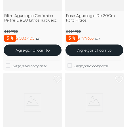
Filtro Agualogic Cerámico
Base Agualogic De 20Cm
Peltre De 20 Litros Turquesa
Para Filtros
$ 529.900
$ 204.900
5 %
5 %
$ 503.405
$ 194.655
un
un
Agregar al carrito
Agregar al carrito