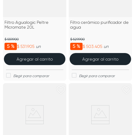
Filtro Agualogic Peltre
Filtro cerámico purificador de
Micromate 20L
agua
$ 559.900
$ 529.900
5 %
5 %
$ 531.905
$ 503.405
un
un
Agregar al carrito
Agregar al carrito