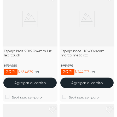
Espejo kraz 90x70x4mm luz
Espejo naos 110x60x4mm
led touch
marco metálico
$ 794.920
$ 931.770
20 %
20 %
$ 634.839
$ 744.717
un
un
Agregar al carrito
Agregar al carrito