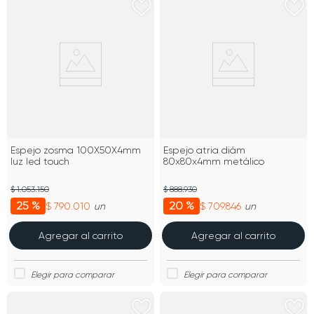
Espejo zosma 100X50X4mm
Espejo atria diám
luz led touch
80x80x4mm metálico
$ 1.053.150
$ 888.930
25 %
20 %
$ 790.010
$ 709.846
un
un
Agregar al carrito
Agregar al carrito