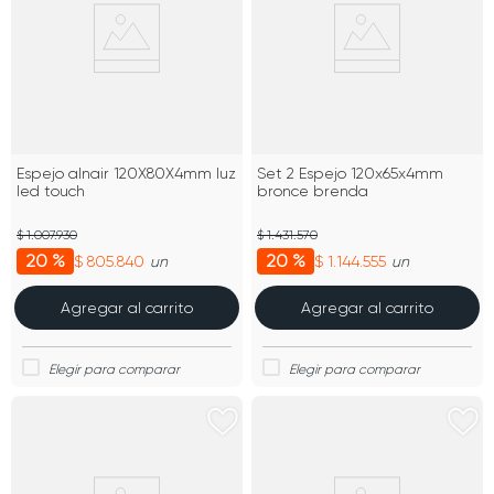
Espejo alnair 120X80X4mm luz
Set 2 Espejo 120x65x4mm
led touch
bronce brenda
$ 1.007.930
$ 1.431.570
20 %
20 %
$ 805.840
$ 1.144.555
un
un
Agregar al carrito
Agregar al carrito