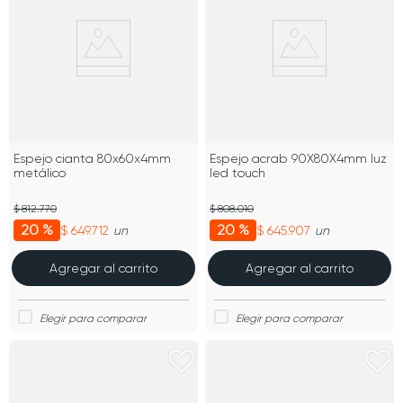
Espejo cianta 80x60x4mm
Espejo acrab 90X80X4mm luz
metálico
led touch
$ 812.770
$ 808.010
20 %
20 %
$ 649.712
$ 645.907
un
un
Agregar al carrito
Agregar al carrito