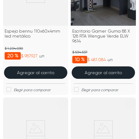
Espejo bennu 110x60x4mm
Escritorio Gamer Guma 88 X
led metálico
128 RTA Wengue Verde ELW
9614
$ 1.234.030
$ 534.537
20 %
$ 987.927
un
10 %
$ 481.084
un
Agregar al carrito
Agregar al carrito