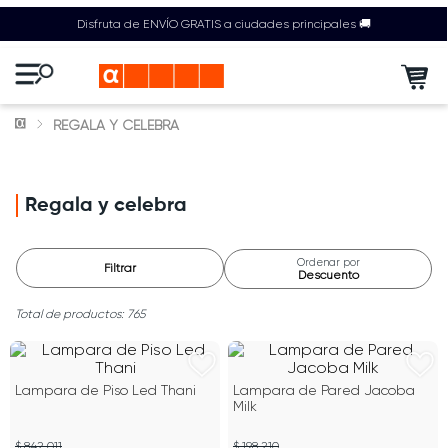
Disfruta de ENVÍO GRATIS a ciudades principales 🚚
REGALA Y CELEBRA
Regala y celebra
Ordenar por
Filtrar
Descuento
765
Lampara de Piso Led Thani
Lampara de Pared Jacoba
Milk
$ 842.011
$ 198.210