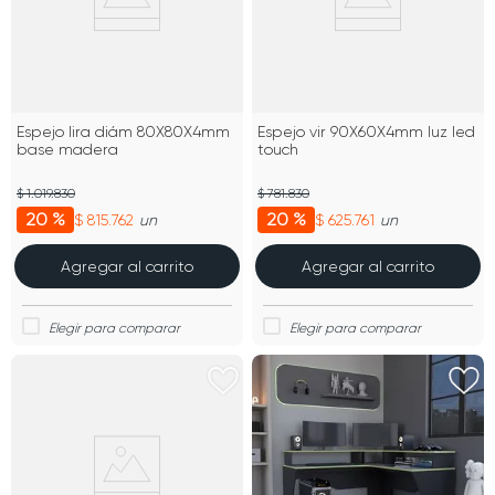
Espejo lira diám 80X80X4mm
Espejo vir 90X60X4mm luz led
base madera
touch
$ 1.019.830
$ 781.830
20 %
20 %
$ 815.762
$ 625.761
un
un
Agregar al carrito
Agregar al carrito