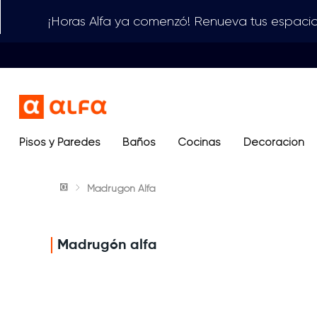
¡Horas Alfa ya comenzó! Renueva tus espacio
Pisos y Paredes
Baños
Términos más buscados
Cocinas
Decoración
1
.
lavamanos
Madrugón Alfa
2
.
sanitario
3
.
cerámica madera
4
.
ocean blue
Madrugón alfa
5
.
closet