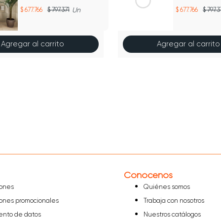
677.766
797.371
Un
677.766
797.3
Agregar al carrito
Agregar al carrito
Conócenos
iones
Quiénes somos
iones promocionales
Trabaja con nosotros
iento de datos
Nuestros catálogos