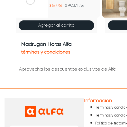
677.766
797.371
Un
Agregar al carrito
Madrugón Horas Alfa
términos y condiciones
Aprovecha los descuentos exclusivos de Alfa
Información
Términos y condic
Términos y condic
Política de tratam