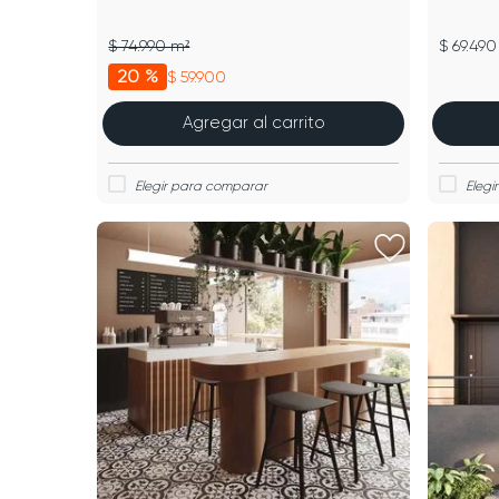
$ 74.990 m²
$ 69.490
20 %
$ 59.900
Agregar al carrito