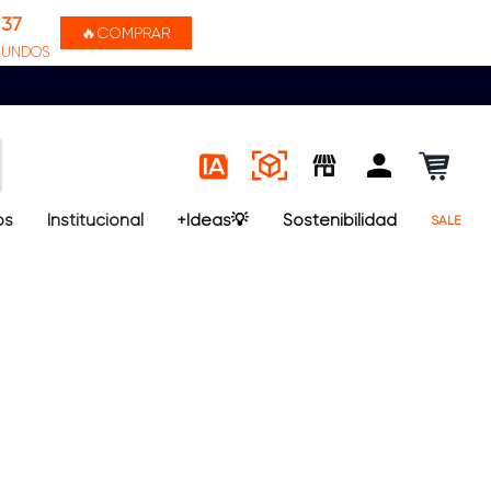
36
🔥COMPRAR
GUNDOS
os
Institucional
+Ideas💡
Sostenibilidad
SALE