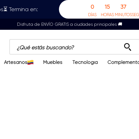
0
15
37
s⏳ Termina en:
DÍAS
HORAS
MINUTOS
SE
Disfruta de ENVÍO GRATIS a ciudades principales 🚚
¿Qué estás buscando?
Artesanos
Muebles
Tecnología
Complement