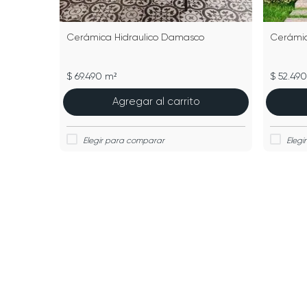
Cerámica Hidraulico Damasco
Cerámic
$ 69.490 m²
$ 52.49
Agregar al carrito