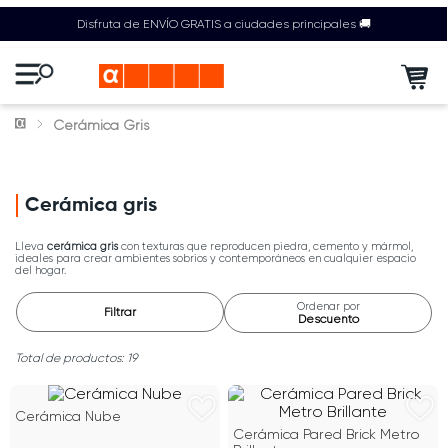
Disfruta de ENVÍO GRATIS a ciudades principales 🚚
Cerámica Gris
Cerámica gris
Lleva
cerámica gris
con texturas que reproducen piedra, cemento y mármol,
ideales para crear ambientes sobrios y contemporáneos en cualquier espacio
del hogar.
Ordenar por
Filtrar
Descuento
19
Cerámica Nube
Cerámica Pared Brick Metro