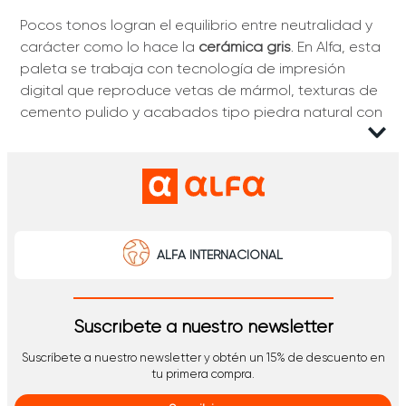
Pocos tonos logran el equilibrio entre neutralidad y
carácter como lo hace la
cerámica gris
. En Alfa, esta
paleta se trabaja con tecnología de impresión
digital que reproduce vetas de mármol, texturas de
cemento pulido y acabados tipo piedra natural con
un realismo que solo se distingue al tacto.
Este nivel de detalle permite que cada pieza
funcione como un elemento de diseño integral: los
formatos rectificados facilitan juntas mínimas la
cuales amplían visualmente el espacio; en cambio,
ALFA INTERNACIONAL
las superficies esmaltadas resisten manchas y
humedad sin requerir sellantes adicionales.
Piso cerámico gris
Suscríbete a nuestro newsletter
Este producto se adapta a baños, cocinas, salas y
Suscríbete a nuestro newsletter y obtén un 15% de descuento en
fachadas interiores con la misma solvencia. Su tono
tu primera compra.
neutro actúa como lienzo para mobiliario de