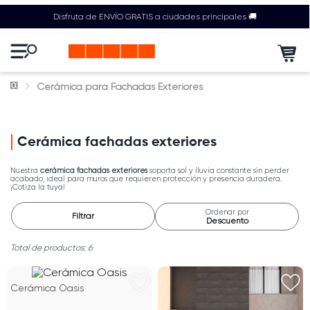
Disfruta de ENVÍO GRATIS a ciudades principales 🚚
Cerámica para Fachadas Exteriores
Cerámica fachadas exteriores
Nuestra
cerámica fachadas exteriores
soporta sol y lluvia constante sin perder
acabado, ideal para muros que requieren protección y presencia duradera.
¡Cotiza la tuya!
Ordenar por
Filtrar
Descuento
6
Cerámica Oasis