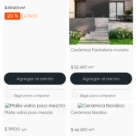
$ 59.491 m²
20 %
$ 47.500
Cerámica Fachaleta mureto
$ 52.490 m²
Agregar al carrito
Agregar al carrito
Malla vidrio pisci mezcla
Cerámica Nordico
$ 19.900
un
$ 46.490 m²