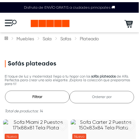
Disfruta de ENVÍO GRATIS a ciudades principales 🚚
Muebles
Sala
Sofas
Plateado
Sofás plateados
El toque de luz y modernidad llega a tu hogar con los
sofás plateados
de Alfa.
Perfectos para crear una sala elegante. ¡Explora la colección que preparamos
para ti!
Filtrar
Ordenar por
14
Nuevo
Nuevo