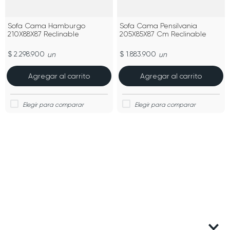
Sofa Cama Hamburgo
Sofa Cama Pensilvania
210X88X87 Reclinable
205X85X87 Cm Reclinable
$ 2.298.900
$ 1.883.900
un
un
Agregar al carrito
Agregar al carrito