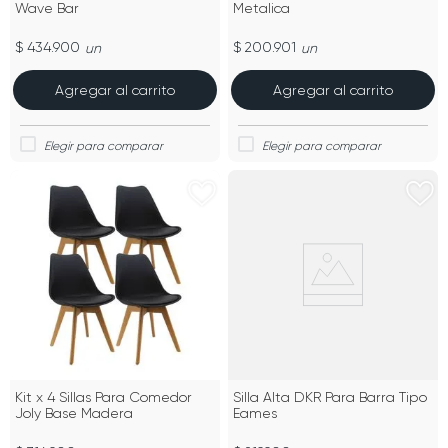
Wave Bar
Metalica
$ 434.900
$ 200.901
un
un
Agregar al carrito
Agregar al carrito
Kit x 4 Sillas Para Comedor
Silla Alta DKR Para Barra Tipo
Joly Base Madera
Eames