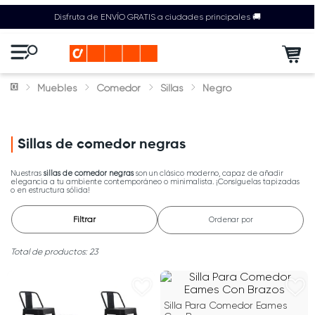
Disfruta de ENVÍO GRATIS a ciudades principales 🚚
Muebles
Comedor
Sillas
Negro
Sillas de comedor negras
Nuestras
sillas de comedor negras
son un clásico moderno, capaz de añadir
elegancia a tu ambiente contemporáneo o minimalista. ¡Consíguelas tapizadas
o en estructura sólida!
Filtrar
Ordenar por
23
Silla Para Comedor Eames