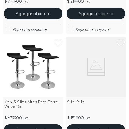
$ 714.900
$ 219.900
un
un
Agregar al carrito
Agregar al carrito
Kit x 3 Sillas Altas Para Barra
Silla Kaila
Wave Bar
$ 639.900
$ 151.900
un
un