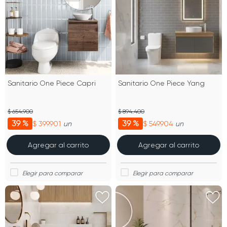
Sanitario One Piece Capri
Sanitario One Piece Yang
$ 654.900
$ 894.400
39 %
39 %
$ 399.901
$ 549.904
un
un
Agregar al carrito
Agregar al carrito