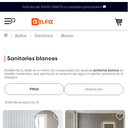
Disfruta de ENVÍO GRATIS a ciudades principales 🚚
Baños
Sanitarios
Blanco
Sanitarios blancos
Transforma tu baño en un retiro de tranquilidad con nuestros
sanitarios blancos
en
diseños modernos y que optimizan el consumo de agua sin perder potencia en el
desagüe.
Filtrar
Ordenar por
8