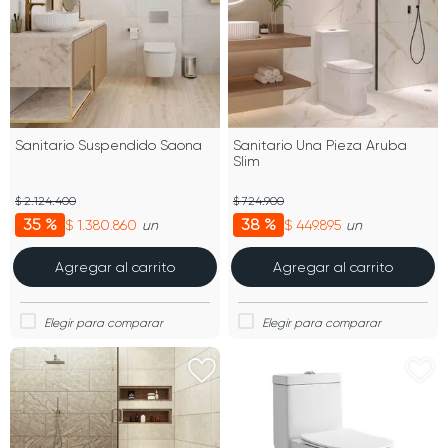
Sanitario Suspendido Saona
Sanitario Una Pieza Aruba
Slim
$ 2.124.400
$ 724.900
35 %
38 %
$ 1.380.860
$ 449.895
un
un
Agregar al carrito
Agregar al carrito