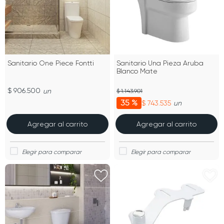
Sanitario One Piece Fontti
Sanitario Una Pieza Aruba
Blanco Mate
$ 906.500
un
$ 1.143.901
35 %
$ 743.535
un
Agregar al carrito
Agregar al carrito