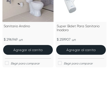
Sanitario Andino
Super Bidet Para Sanitario
Inodoro
$ 296.949
$ 259.907
un
un
Agregar al carrito
Agregar al carrito