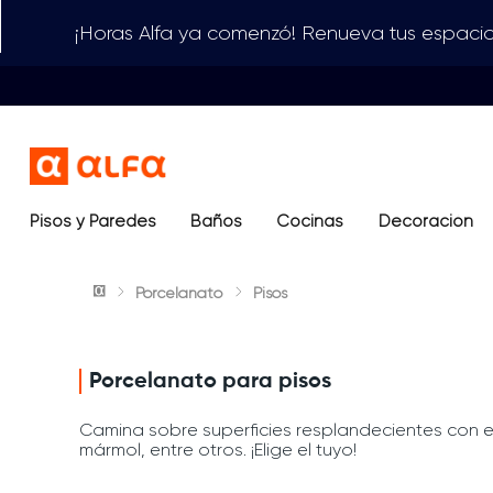
¡Horas Alfa ya comenzó! Renueva tus espacio
Pisos y Paredes
Baños
Términos más buscados
Cocinas
Decoración
1
.
lavamanos
Porcelanato
Pisos
2
.
sanitario
3
.
cerámica madera
4
.
ocean blue
Porcelanato para pisos
5
.
closet
Camina sobre superficies resplandecientes con e
mármol, entre otros. ¡Elige el tuyo!