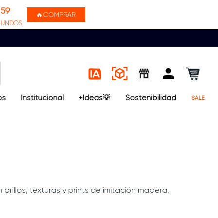
58
🔥COMPRAR
GUNDOS
os
Institucional
+Ideas💡
Sostenibilidad
SALE
 brillos, texturas y prints de imitación madera,