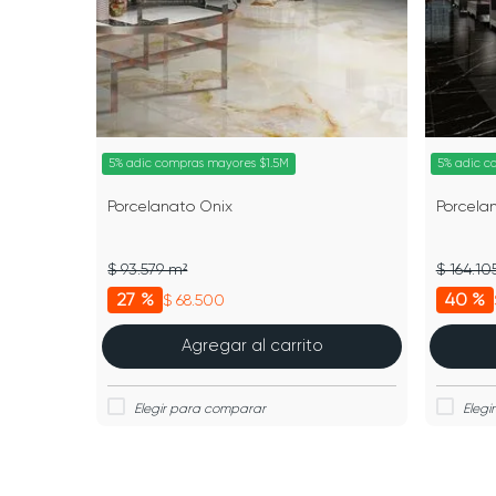
5% adic compras mayores $1.5M
5% adic c
Porcelanato Onix
Porcela
$ 93.579 m²
$ 164.10
27 %
40 %
$ 68.500
Agregar al carrito