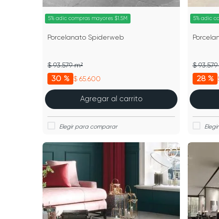
5% adic compras mayores $1.5M
5% adic c
Porcelanato Spiderweb
Porcela
$ 93.579 m²
$ 93.579
30 %
28 %
$ 65.600
Agregar al carrito