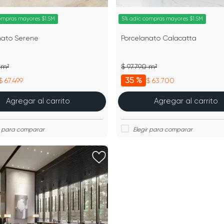
ompras mayores $1.5M
5% adic compras mayores $1.5M
nato Serene
Porcelanato Calacatta
 m²
$ 97.790 m²
35 %
$ 67.499
$ 63.700
Agregar al carrito
Agregar al carrito