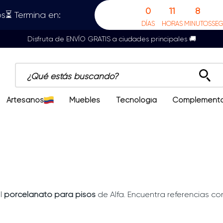
0
11
8
s⏳ Termina en:
DÍAS
HORAS
MINUTOS
SE
Disfruta de ENVÍO GRATIS a ciudades principales 🚚
¿Qué estás buscando?
Artesanos
Muebles
Tecnología
Complement
l
porcelanato para pisos
de Alfa. Encuentra referencias con