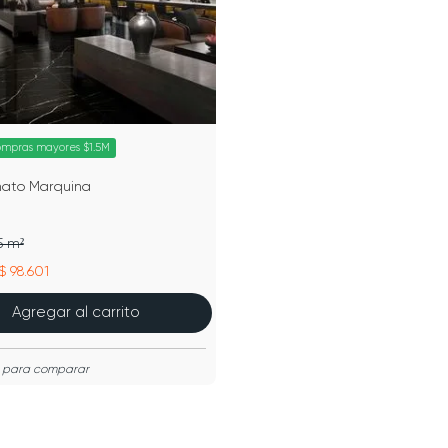
ompras mayores $1.5M
nato Marquina
5 m²
$ 98.601
Agregar al carrito