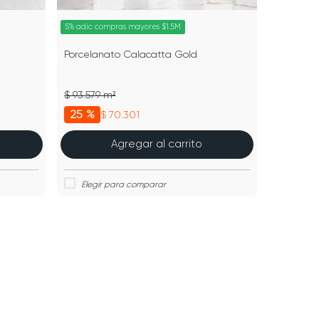
5% adic compras mayores $1.5M
Porcelanato Calacatta Gold
$ 93.579 m²
25 %
$ 70.301
Agregar al carrito