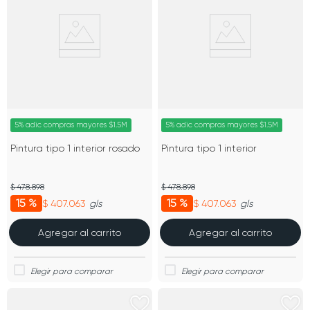
5% adic compras mayores $1.5M
5% adic compras mayores $1.5M
Pintura tipo 1 interior rosado
Pintura tipo 1 interior
$ 478.898
$ 478.898
15 %
15 %
$ 407.063
$ 407.063
gls
gls
Agregar al carrito
Agregar al carrito