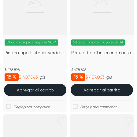
5% adic compras mayores $1.5M
5% adic compras mayores $1.5M
Pintura tipo 1 interior verde
Pintura tipo 1 interior amarillo
$ 478.898
$ 478.898
15 %
15 %
$ 407.063
$ 407.063
gls
gls
Agregar al carrito
Agregar al carrito