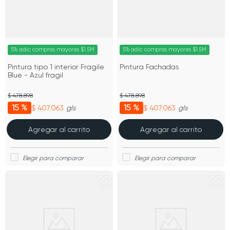
5% adic compras mayores $1.5M
5% adic compras mayores $1.5M
Pintura tipo 1 interior Fragile
Pintura Fachadas
Blue - Azul fragil
$ 478.898
$ 478.898
15 %
15 %
$ 407.063
$ 407.063
gls
gls
Agregar al carrito
Agregar al carrito