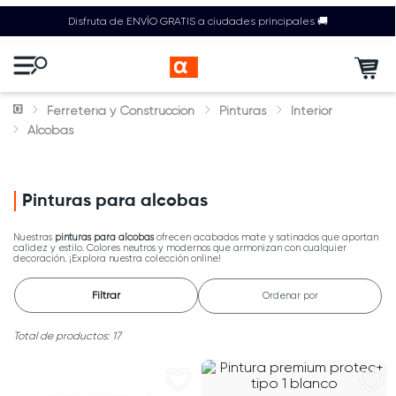
Disfruta de ENVÍO GRATIS a ciudades principales 🚚
Ferretería y Construcción
Pinturas
Interior
Alcobas
Pinturas para alcobas
Nuestras
pinturas para alcobas
ofrecen acabados mate y satinados que aportan
calidez y estilo. Colores neutros y modernos que armonizan con cualquier
decoración. ¡Explora nuestra colección online!
Filtrar
Ordenar por
17