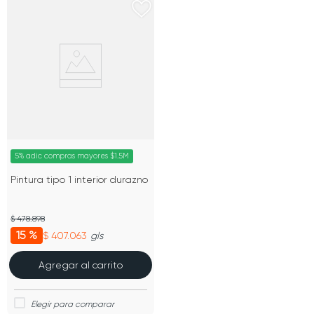
5% adic compras mayores $1.5M
Pintura tipo 1 interior durazno
$ 478.898
15 %
$ 407.063
gls
Agregar al carrito