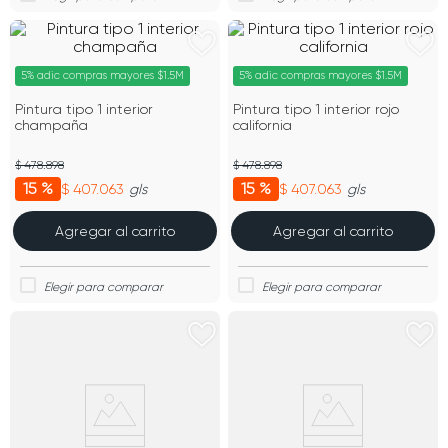
5% adic compras mayores $1.5M
5% adic compras mayores $1.5M
Pintura tipo 1 interior
Pintura tipo 1 interior rojo
champaña
california
$ 478.898
$ 478.898
15 %
15 %
$ 407.063
$ 407.063
gls
gls
Agregar al carrito
Agregar al carrito