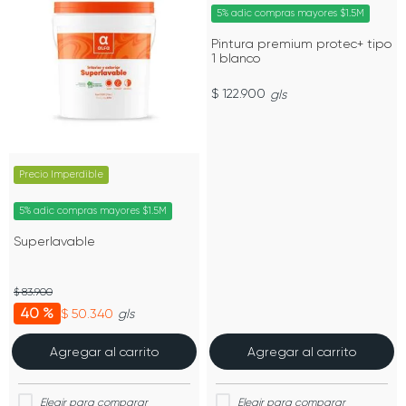
5% adic compras mayores $1.5M
Pintura premium protec+ tipo
1 blanco
$ 122.900
gls
Precio Imperdible
5% adic compras mayores $1.5M
Superlavable
$ 83.900
40 %
$ 50.340
gls
Agregar al carrito
Agregar al carrito