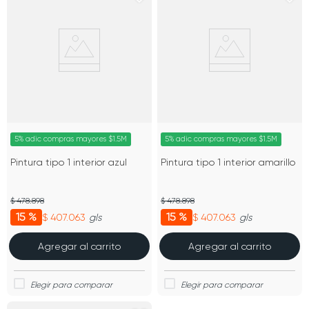
5% adic compras mayores $1.5M
5% adic compras mayores $1.5M
Pintura tipo 1 interior azul
Pintura tipo 1 interior amarillo
$ 478.898
$ 478.898
15 %
15 %
$ 407.063
$ 407.063
gls
gls
Agregar al carrito
Agregar al carrito