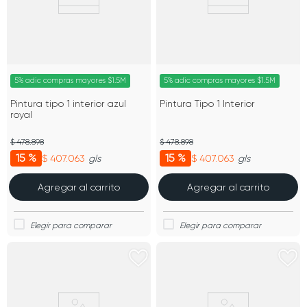
5% adic compras mayores $1.5M
5% adic compras mayores $1.5M
Pintura tipo 1 interior azul
Pintura Tipo 1 Interior
royal
$ 478.898
$ 478.898
15 %
15 %
$ 407.063
$ 407.063
gls
gls
Agregar al carrito
Agregar al carrito