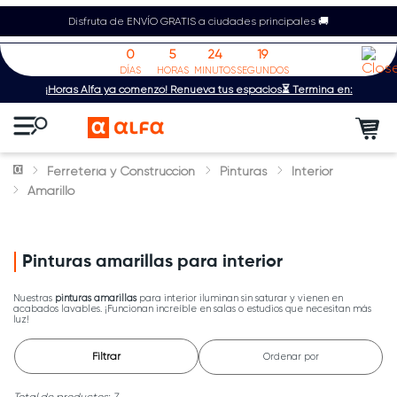
Disfruta de ENVÍO GRATIS a ciudades principales 🚚
0
5
24
18
DÍAS
HORAS
MINUTOS
SEGUNDOS
¡Horas Alfa ya comenzó! Renueva tus espacios⏳ Termina en:
Ferretería y Construcción
Pinturas
Interior
Amarillo
Pinturas amarillas para interior
Nuestras
pinturas amarillas
para interior iluminan sin saturar y vienen en
acabados lavables. ¡Funcionan increíble en salas o estudios que necesitan más
luz!
Filtrar
Ordenar por