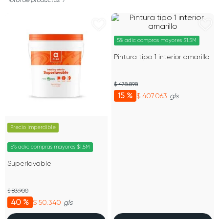
7
5% adic compras mayores $1.5M
Pintura tipo 1 interior amarillo
$ 478.898
15 %
$ 407.063
gls
Precio Imperdible
5% adic compras mayores $1.5M
Superlavable
$ 83.900
40 %
$ 50.340
gls