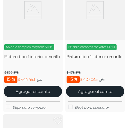
5% adic compras mayores $1.5M
5% adic compras mayores $1.5M
Pintura tipo 1 interior amarillo
Pintura tipo 1 interior amarillo
$ 522.898
$ 478.898
15 %
15 %
$ 444.463
$ 407.063
gls
gls
Agregar al carrito
Agregar al carrito