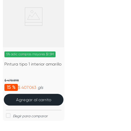
5% adic compras mayores $1.5M
Pintura tipo 1 interior amarillo
$ 478.898
15 %
$ 407.063
gls
Agregar al carrito