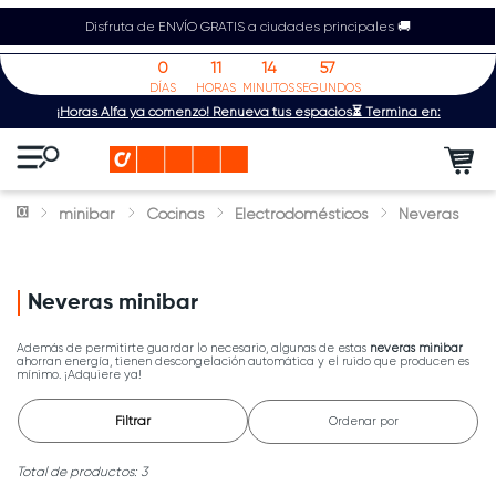
Disfruta de ENVÍO GRATIS a ciudades principales 🚚
0
11
14
57
DÍAS
HORAS
MINUTOS
SEGUNDOS
¡Horas Alfa ya comenzó! Renueva tus espacios⏳ Termina en:
minibar
Cocinas
Electrodomésticos
Neveras
Neveras minibar
Además de permitirte guardar lo necesario, algunas de estas
neveras minibar
ahorran energía, tienen descongelación automática y el ruido que producen es
mínimo. ¡Adquiere ya!
Filtrar
Ordenar por
3