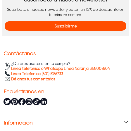
frecuentes durante el día.
Suscríbete a nuestro newsletter y obtén un 15% de descuento en
Fabricadas con recubrimientos resistentes a la
tu primera compra.
humedad y burletes de sellado hermético, estas
Suscribirme
neveras minibar conservan el frescor con menor
gasto eléctrico.
Encuentra las
neveras minibar
ideal para mantener
tus bebidas y alimentos siempre a la mano. Gracias
Contáctanos
a su diseño compacto y funcional, es una solución
¿Quieres asesoría en tu compra?
práctica para espacios con dimensiones reducidas.
Línea telefónica o Whatsapp Línea Naranja 3188007804
¡Cómpralas en Alfa!
Línea Telefónica (601) 5186733
Déjanos tus comentarios
Encuéntranos en
Información