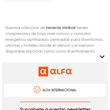
Nuestra colección de
neveras minibar
tienen
compresores de bajo nivel sonoro y consumo
energético optimizado, pensadas para dormitorios,
oficinas y hoteles donde el silencio y el espacio
disponible importan tanto como el enfriamiento
constante. ¡Encuentra la que necesitas online!
Mini bar nevera
Su formato compacto libera metros útiles y conserva
buena capacidad de almacenamiento: estantes
internos regulables y anaqueles en la puerta
ALFA INTERNACIONAL
organizan bebidas, aguas y snacks con acceso
rápido. El control de temperatura ajustable
mantiene el frío estable incluso con aperturas
Suscríbete a nuestro newsletter