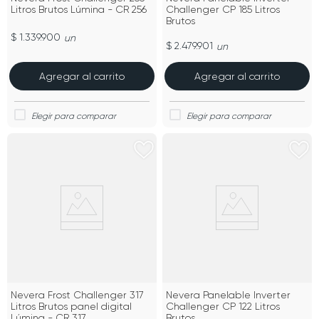
Litros Brutos Lúmina - CR 256
Challenger CP 185 Litros
Brutos
$ 1.339.900
un
$ 2.479.901
un
Agregar al carrito
Agregar al carrito
Nevera Frost Challenger 317
Nevera Panelable Inverter
Litros Brutos panel digital
Challenger CP 122 Litros
Lúmina - CR 317
Brutos