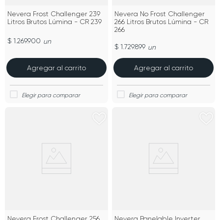
Nevera Frost Challenger 239
Nevera No Frost Challenger
Litros Brutos Lúmina - CR 239
266 Litros Brutos Lúmina - CR
266
$ 1.269.900
un
$ 1.729.899
un
Agregar al carrito
Agregar al carrito
Nevera Frost Challenger 256
Nevera Panelable Inverter