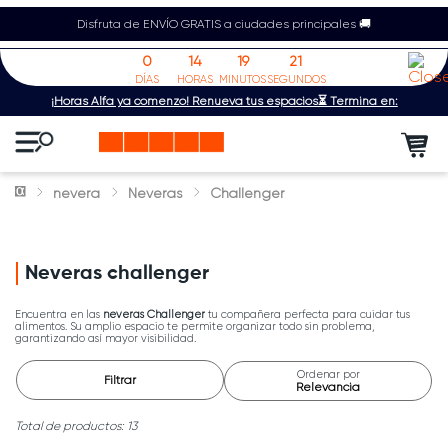
Disfruta de ENVÍO GRATIS a ciudades principales 🚚
0
14
19
21
DÍAS
HORAS
MINUTOS
SEGUNDOS
¡Horas Alfa ya comenzó! Renueva tus espacios⏳ Termina en:
nevera
Neveras
Challenger
Neveras challenger
Encuentra en las
neveras Challenger
tu compañera perfecta para cuidar tus
alimentos. Su amplio espacio te permite organizar todo sin problema,
garantizando así mayor visibilidad.
Ordenar por
Filtrar
Relevancia
13