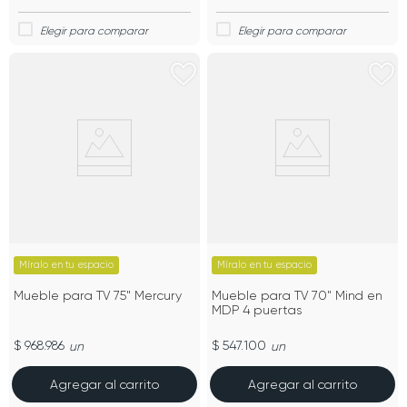
Míralo en tu espacio
Míralo en tu espacio
Mueble para TV 75" Mercury
Mueble para TV 70" Mind en
MDP 4 puertas
$ 968.986
$ 547.100
un
un
Agregar al carrito
Agregar al carrito