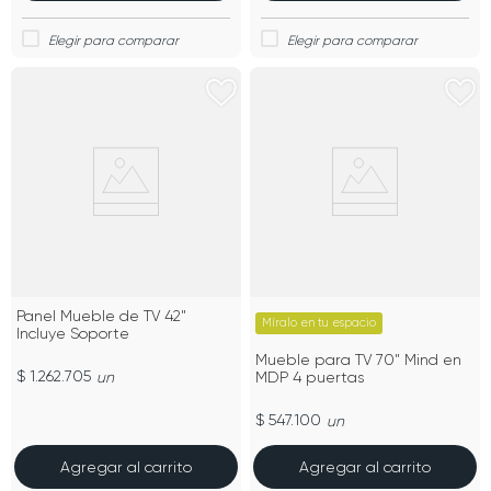
Panel Mueble de TV 42"
Míralo en tu espacio
Incluye Soporte
Mueble para TV 70" Mind en
$ 1.262.705
un
MDP 4 puertas
$ 547.100
un
Agregar al carrito
Agregar al carrito