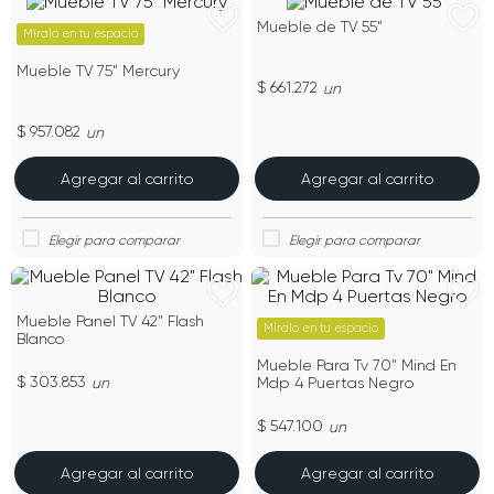
Mueble de TV 55"
Míralo en tu espacio
Mueble TV 75" Mercury
$ 661.272
un
$ 957.082
un
Agregar al carrito
Agregar al carrito
Mueble Panel TV 42" Flash
Míralo en tu espacio
Blanco
Mueble Para Tv 70" Mind En
$ 303.853
un
Mdp 4 Puertas Negro
$ 547.100
un
Agregar al carrito
Agregar al carrito