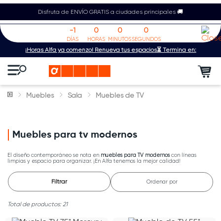
Disfruta de ENVÍO GRATIS a ciudades principales 🚚
-1
0
0
0
DÍAS
HORAS
MINUTOS
SEGUNDOS
¡Horas Alfa ya comenzó! Renueva tus espacios⏳ Termina en:
Muebles
Sala
Muebles de TV
Muebles para tv modernos
El diseño contemporáneo se nota en
muebles para TV modernos
con líneas
limpias y espacio para organizar. ¡En Alfa tenemos la mejor calidad!
Filtrar
Ordenar por
21