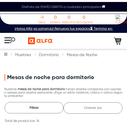
Disfruta de ENVÍO GRATIS a ciudades principales 🚚
-1
0
0
0
DÍAS
HORAS
MINUTOS
SEGUNDOS
¡Horas Alfa ya comenzó! Renueva tus espacios⏳ Termina en:
Muebles
Dormitorio
Mesas de Noche
Mesas de noche para dormitorio
Nuestras
mesas de noche para dormitorio
tienen diseños compactos con cajones
o repisas para objetos esenciales. ¡Elige un estilo moderno, clásico o rústico según
tu ambiente!
Filtrar
Ordenar por
14