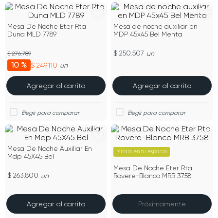
Mesa De Noche Eter Rta
Mesa de noche auxiliar en
Duna MLD 7789
MDP 45x45 Bel Menta
$ 250.507
un
$ 276.789
10 %
$ 249.110
un
Agregar al carrito
Agregar al carrito
Mesa De Noche Auxiliar En
Míralo en tu espacio
Mdp 45X45 Bel
Mesa De Noche Eter Rta
$ 263.800
un
Rovere-Blanco MRB 3758
Agregar al carrito
Próximamente