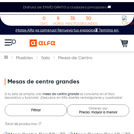
Disfruta de ENVÍO GRATIS a ciudades principales 🚚
0
8
35
50
DÍAS
HORAS
MINUTOS
SEGUNDOS
¡Horas Alfa ya comenzó! Renueva tus espacios⏳ Termina en:
Muebles
Sala
Mesas de Centro
Mesas de centro grandes
Si tu sala es amplia, una
mesa de centro grande
se convierte en el foco
decorativo y funcional. ¡Descubre en Alfa diseños rectangulares y cuadrados!
Ordenar por
Filtrar
Precio: mayor a menor
17