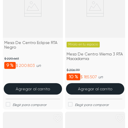
Mesa De Centro Eclipse RTA
Míralo en tu espacio
Negro
Mesa De Centro Wema 3 RTA
Macadamia
$ 220.663
9 %
$ 200.803
un
$ 206.119
10 %
$ 185.507
un
Agregar al carrito
Agregar al carrito