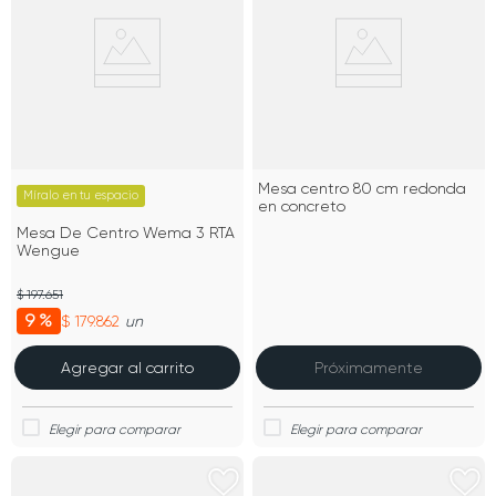
Mesa centro 80 cm redonda
Míralo en tu espacio
en concreto
Mesa De Centro Wema 3 RTA
Wengue
$ 197.651
9 %
$ 179.862
un
Agregar al carrito
Próximamente