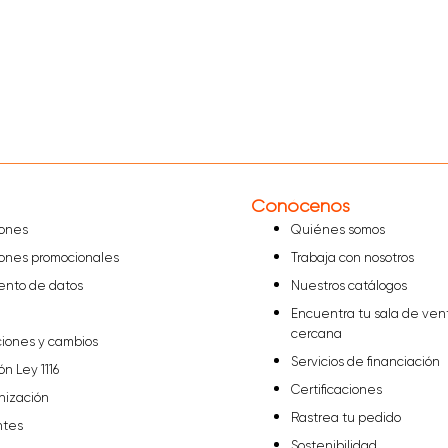
Conócenos
iones
Quiénes somos
iones promocionales
Trabaja con nosotros
iento de datos
Nuestros catálogos
Encuentra tu sala de ven
cercana
ciones y cambios
Servicios de financiación
ón Ley 1116
Certificaciones
nización
Rastrea tu pedido
ntes
Sostenibilidad