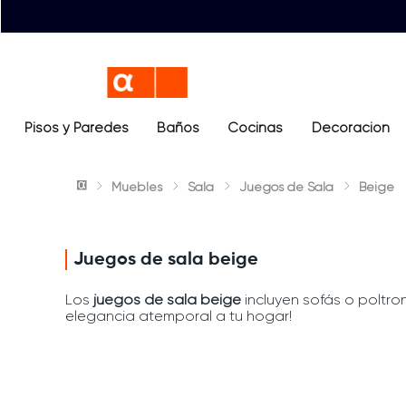
Pisos y Paredes
Baños
Términos más buscados
Cocinas
Decoración
1
.
lavamanos
Muebles
Sala
Juegos de Sala
Beige
2
.
sanitario
3
.
cerámica madera
4
.
ocean blue
Juegos de sala beige
5
.
closet
Los
juegos de sala beige
incluyen sofás o poltro
elegancia atemporal a tu hogar!