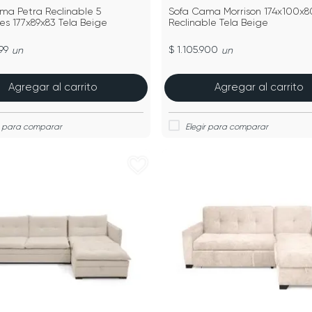
ma Petra Reclinable 5
Sofa Cama Morrison 174x100x8
es 177x89x83 Tela Beige
Reclinable Tela Beige
99
$ 1.105.900
un
un
Agregar al carrito
Agregar al carrito