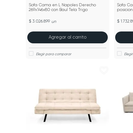
Sofa Cama en L Napoles Derecho
Sofa Ca
269x146x80 con Baul Tela Trigo
posicion
$ 3.026.899
$ 1.732.8
un
Agregar al carrito