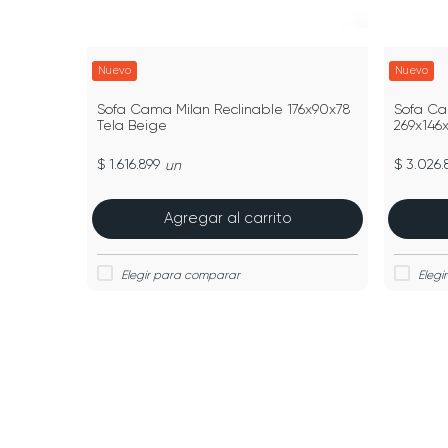
Nuevo
Nuevo
Sofa Cama Milan Reclinable 176x90x78
Sofa Ca
Tela Beige
269x146x
$ 1.616.899
$ 3.026.
un
Agregar al carrito