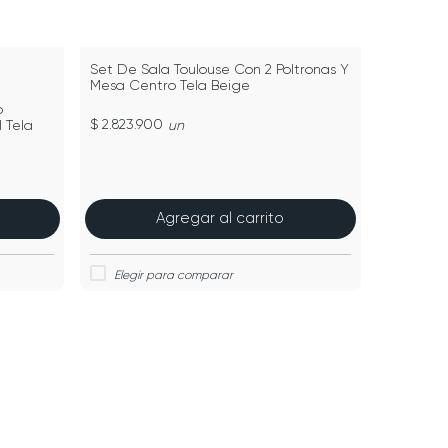
Set De Sala Toulouse Con 2 Poltronas Y
Mesa Centro Tela Beige
o
$ 2.823.900
 Tela
un
Agregar al carrito