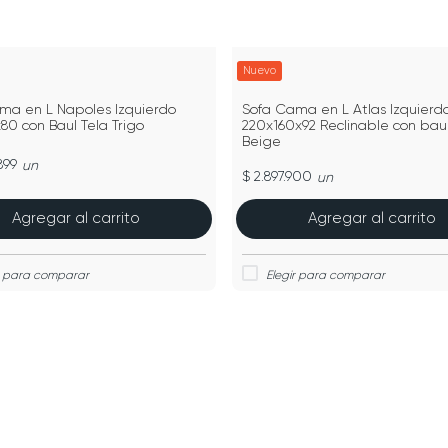
Nuevo
ma en L Napoles Izquierdo
Sofa Cama en L Atlas Izquierd
80 con Baul Tela Trigo
220x160x92 Reclinable con baul
Beige
899
un
$ 2.897.900
un
Agregar al carrito
Agregar al carrito