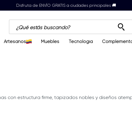
Disfruta de ENVÍO GRATIS a ciudades principales 🚚
¿Qué estás buscando?
Artesanos
Muebles
Tecnología
Complement
nas con estructura firme, tapizados nobles y diseños atemp