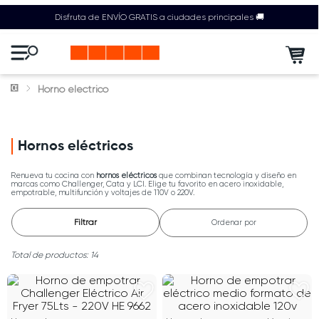
Disfruta de ENVÍO GRATIS a ciudades principales 🚚
Horno electrico
Hornos eléctricos
Renueva tu cocina con
hornos eléctricos
que combinan tecnología y diseño en
marcas como Challenger, Cata y LCI. Elige tu favorito en acero inoxidable,
empotrable, multifunción y voltajes de 110V o 220V.
Filtrar
Ordenar por
14