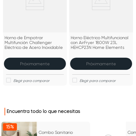
Horno de Empotrar
Horno Eléctrico Multifuncional
Multifunción Challenger
con AirFryer 1800W 23L
Eléctrico de Acero Inoxidable
HEHCP23N Home Elements
Próximamente
Próximamente
Encuentra todo lo que necesitas
15%
15%
Combo Sanitario
Com