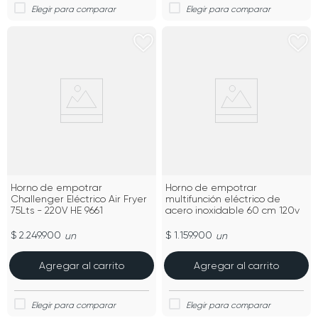
Horno de empotrar
Horno de empotrar
Challenger Eléctrico Air Fryer
multifunción eléctrico de
75Lts - 220V HE 9661
acero inoxidable 60 cm 120v
$ 2.249.900
$ 1.159.900
un
un
Agregar al carrito
Agregar al carrito