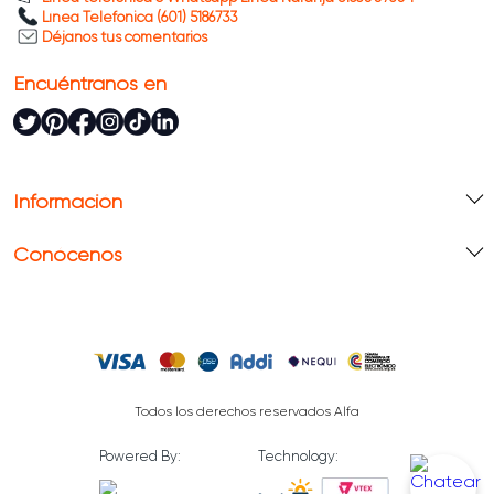
diseño, seguridad y funcionalidad para
Línea Telefónica (601) 5186733
Déjanos tus comentarios
acompañarte en cada preparación. ¡Compra online
en Alfa!
Encuéntranos en
Información
Conócenos
Todos los derechos reservados Alfa
Powered By:
Technology: