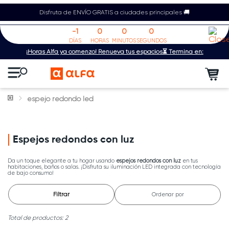
Disfruta de ENVÍO GRATIS a ciudades principales 🚚
-1
0
0
0
DÍAS
HORAS
MINUTOS
SEGUNDOS
¡Horas Alfa ya comenzó! Renueva tus espacios⏳ Termina en:
espejo redondo led
Espejos redondos con luz
Da un toque elegante a tu hogar usando
espejos redondos con luz
en tus
habitaciones, baños o salas. ¡Disfruta su iluminación LED integrada con tecnología
de bajo consumo!
Filtrar
Ordenar por
2