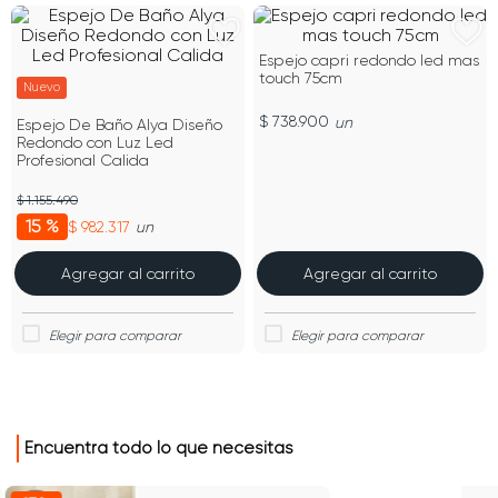
Espejo capri redondo led mas
touch 75cm
Nuevo
$ 738.900
un
Espejo De Baño Alya Diseño
Redondo con Luz Led
Profesional Calida
$ 1.155.490
15 %
$ 982.317
un
Agregar al carrito
Agregar al carrito
Encuentra todo lo que necesitas