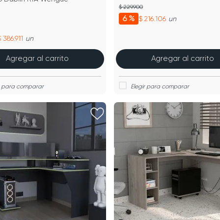
$ 229.900
6 %
$ 216.106
un
 386.911
un
Agregar al carrito
Agregar al carrito