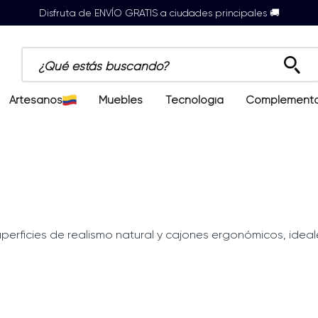
Disfruta de ENVÍO GRATIS a ciudades principales 🚚
¿Qué estás buscando?
Artesanos
Muebles
Tecnología
Complement
uperficies de realismo natural y cajones ergonómicos, idea