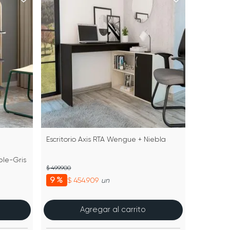
Escritorio Axis RTA Wengue + Niebla
ble-Gris
$ 499.900
9 %
$ 454.909
un
Agregar al carrito