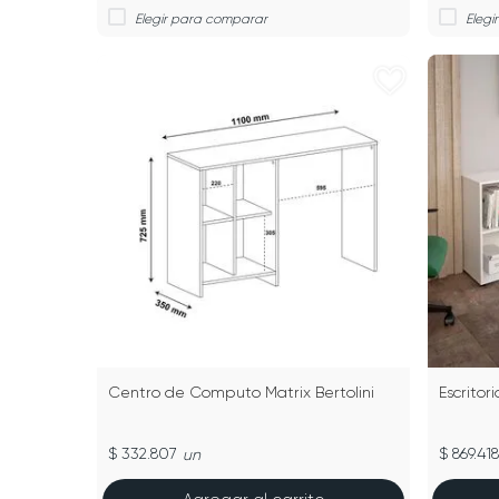
Centro de Computo Matrix Bertolini
Escritor
$ 332.807
$ 869.418
un