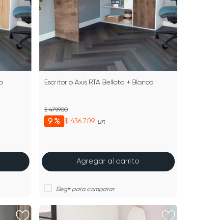
o
Escritorio Axis RTA Bellota + Blanco
$ 479.900
9 %
$ 436.709
un
Agregar al carrito