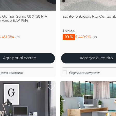
rio Gamer Guma 88 X 128 RTA
Escritorio Baggio Rta Ceniza E
Verde ELW 9614
$ 489.900
10 %
$ 481.084
$ 440.910
un
un
Agregar al carrito
Agregar al carrito