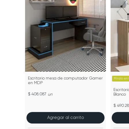
Escritorio mesa de computador Gamer
Míralo en 
en MDP
Escritor
$ 408.087
un
Blanco
$ 490.2
Agregar al carrito