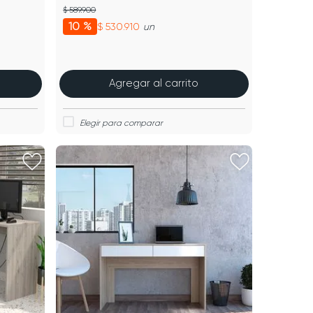
$ 589.900
10 %
$ 530.910
un
Agregar al carrito