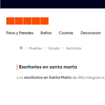
Pisos y Paredes
Baños
Términos más buscados
Cocinas
Decoración
1
.
lavamanos
Muebles
Estudio
Escritorios
2
.
sanitario
3
.
cerámica madera
4
.
ocean blue
Escritorios en santa marta
5
.
closet
Los
escritorios en Santa Marta
de Alfa integran s