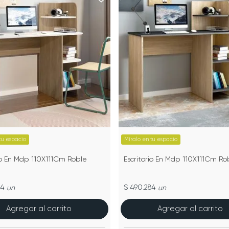
tu espacio
Míralo en tu espacio
io En Mdp 110X111Cm Roble
Escritorio En Mdp 110X111Cm Ro
84
$ 490.284
un
un
Agregar al carrito
Agregar al carrito