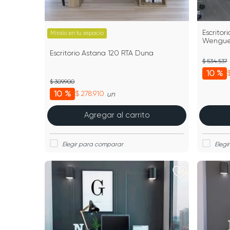
Escrito
Míralo en tu espacio
Wengue 
Escritorio Astana 120 RTA Duna
$ 534.537
10 %
$ 309.900
10 %
$ 278.910
un
Agregar al carrito