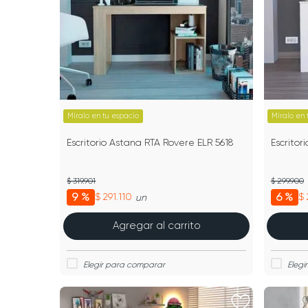
Míralo en tu espacio
Míralo en 
Escritorio Astana RTA Rovere ELR 5618
Escritor
$ 319.901
$ 299.900
9 %
6 %
$ 291.110
$ 
un
Agregar al carrito