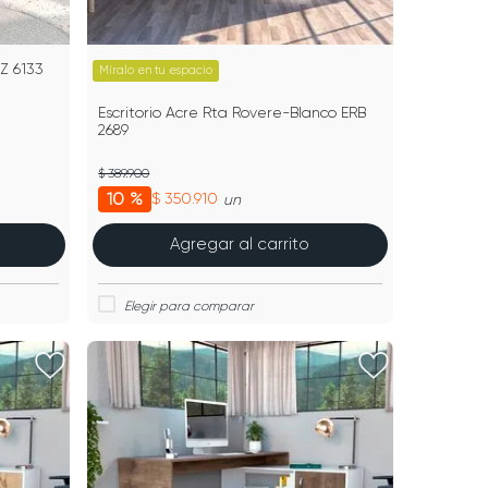
LZ 6133
Míralo en tu espacio
Escritorio Acre Rta Rovere-Blanco ERB
2689
$ 389.900
10 %
$ 350.910
un
Agregar al carrito