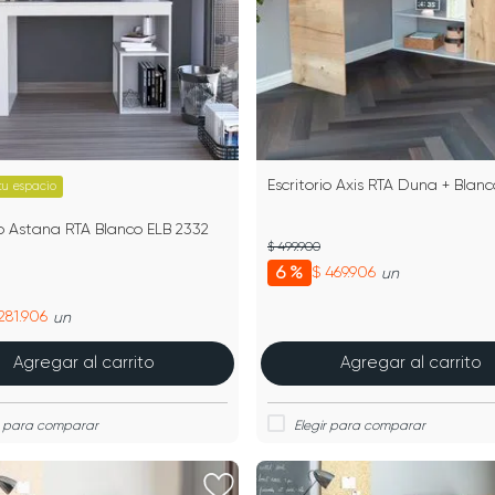
Escritorio Axis RTA Duna + Blanc
tu espacio
io Astana RTA Blanco ELB 2332
$ 499.900
6 %
$ 469.906
un
281.906
un
Agregar al carrito
Agregar al carrito