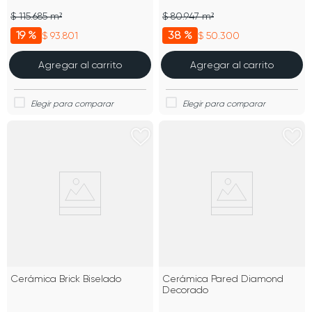
$ 115.685 m²
$ 80.947 m²
19 %
38 %
$ 93.801
$ 50.300
Agregar al carrito
Agregar al carrito
Cerámica Brick Biselado
Cerámica Pared Diamond
Decorado