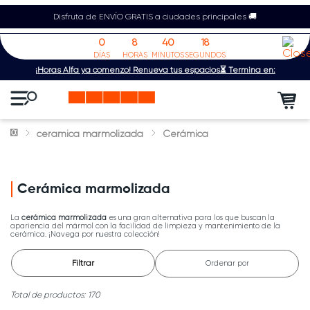
Disfruta de ENVÍO GRATIS a ciudades principales 🚚
0
8
40
17
DÍAS
HORAS
MINUTOS
SEGUNDOS
¡Horas Alfa ya comenzó! Renueva tus espacios⏳ Termina en:
ceramica marmolizada
Cerámica
Cerámica marmolizada
La
cerámica marmolizada
es una gran alternativa para los que buscan la
apariencia del mármol con la facilidad de limpieza y mantenimiento de la
cerámica. ¡Navega por nuestra colección!
Filtrar
Ordenar por
170