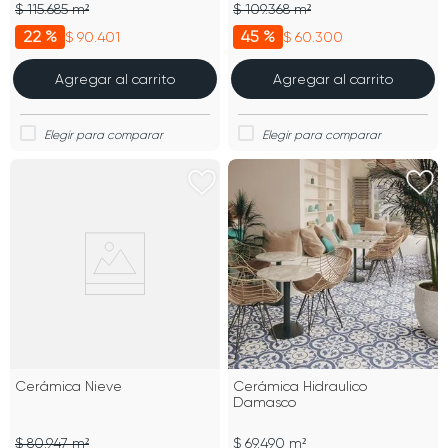
$ 115.685 m²
$ 109.368 m²
22 %
45 %
$ 90.401
$ 60.300
Agregar al carrito
Agregar al carrito
Cerámica Nieve
Cerámica Hidraulico
Damasco
$ 80.947 m²
$ 69.490 m²