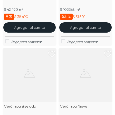
$ 42.490 m²
$ 109.368 m²
9 %
53 %
$ 38.490
$ 51.501
Agregar al carrito
Agregar al carrito
Cerámica Biselado
Cerámica Nieve