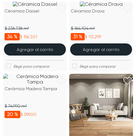
Céramica Dassel
Céramica Drava
$ 236.738 m²
$ 164.104 m²
34 %
31 %
$ 156.301
$ 113.299
Agregar al carrito
Agregar al carrito
Cerámica Madera Tampa
$ 74.990 m²
20 %
$ 59.900