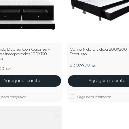
do Duplex Con Cajones +
Cama Nido Dividida 200X200
es Incorporados 100X190
Ecocuero
ra
$ 3.589.900
un
900
un
Agregar al carrito
Agregar al carrito