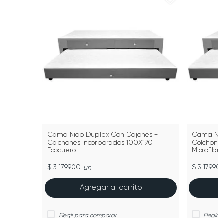
Cama Nido Duplex Con Cajones +
Cama Ni
Colchones Incorporados 100X190
Colchon
Ecocuero
Microfib
$ 3.179.900
$ 3.179.
un
Agregar al carrito