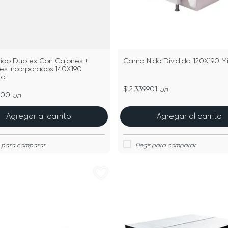
do Duplex Con Cajones +
Cama Nido Dividida 120X190 Mi
es Incorporados 140X190
ra
$ 2.339.901
un
900
un
Agregar al carrito
Agregar al carrito