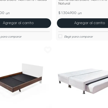
Natural
900
$ 1.304.900
un
un
Agregar al carrito
Agregar al carrito