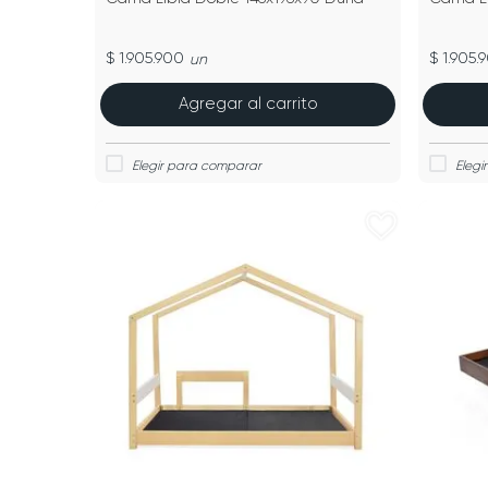
$ 1.905.900
$ 1.905.
un
Agregar al carrito