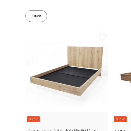
Filtrar
Nuevo
Nuevo
Cama Libia Doble 146x196x90 Duna
Cama Li