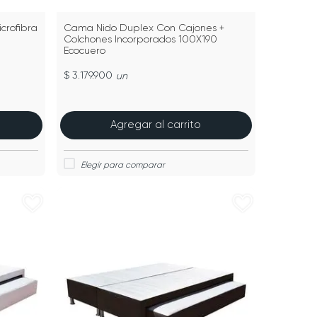
crofibra
Cama Nido Duplex Con Cajones +
Colchones Incorporados 100X190
Ecocuero
$ 3.179.900
un
Agregar al carrito