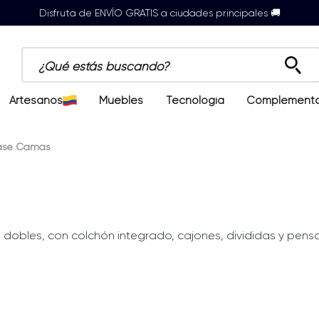
Disfruta de ENVÍO GRATIS a ciudades principales 🚚
¿Qué estás buscando?
Artesanos
Muebles
Tecnología
Complement
ase Camas
, dobles, con colchón integrado, cajones, divididas y pens