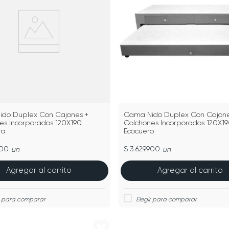
do Duplex Con Cajones +
Cama Nido Duplex Con Cajone
es Incorporados 120X190
Colchones Incorporados 120X1
ra
Ecocuero
900
$ 3.629.900
un
un
Agregar al carrito
Agregar al carrito