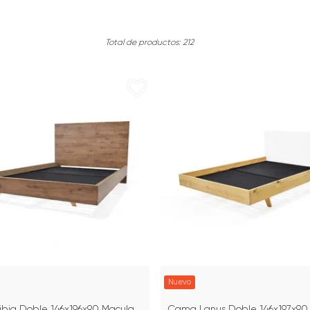
212
Nuevo
bia Doble 146x196x90 Macula
Cama Lanus Doble 146x197x90 