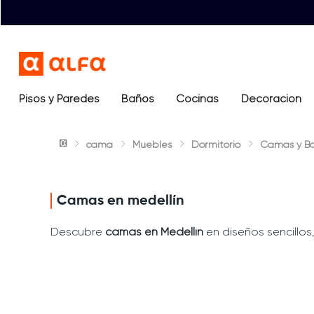
Pisos y Paredes
Baños
Términos más buscados
Cocinas
Decoración
1
.
lavamanos
cama
Muebles
Dormitorio
Camas y B
2
.
sanitario
3
.
cerámica madera
4
.
ocean blue
Camas en medellín
5
.
closet
Descubre
camas en Medellín
en diseños sencillos