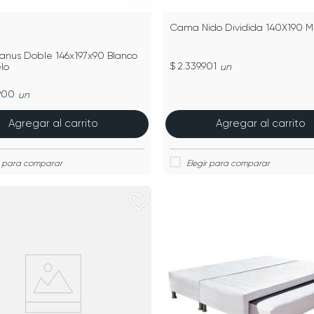
Cama Nido Dividida 140X190 Mi
nus Doble 146x197x90 Blanco
$ 2.339.901
lo
un
.900
un
Agregar al carrito
Agregar al carrito