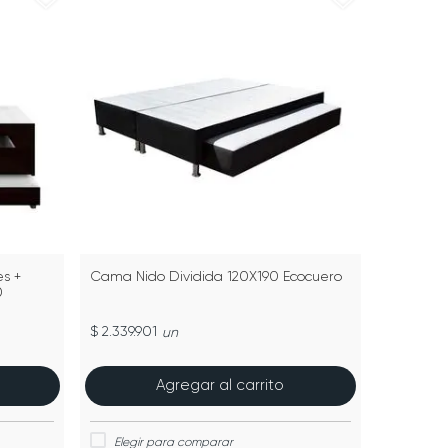
s +
Cama Nido Dividida 120X190 Ecocuero
0
$ 2.339.901
un
Agregar al carrito