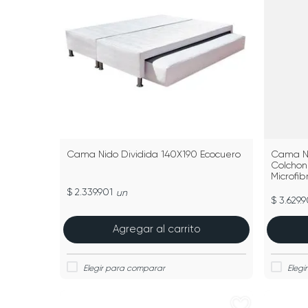
Cama Nido Dividida 140X190 Ecocuero
Cama Ni
Colchon
Microfib
$ 2.339.901
un
$ 3.629.
Agregar al carrito