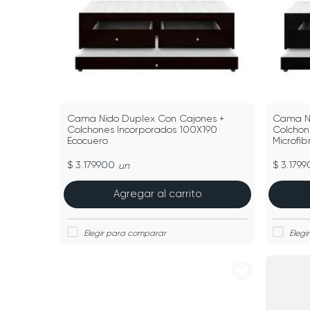
Cama Nido Duplex Con Cajones +
Cama Ni
Colchones Incorporados 100X190
Colchon
Ecocuero
Microfib
$ 3.179.900
$ 3.179.
un
Agregar al carrito