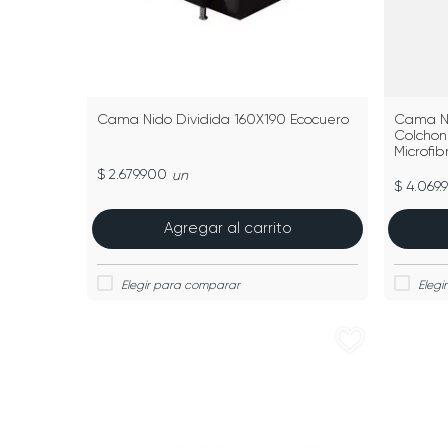
Cama Nido Dividida 160X190 Ecocuero
Cama Ni
Colchon
Microfib
$ 2.679.900
un
$ 4.069.
Agregar al carrito