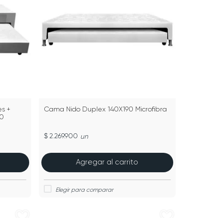
s +
Cama Nido Duplex 140X190 Microfibra
90
$ 2.269.900
un
Agregar al carrito