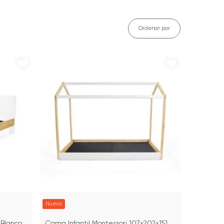
Ordenar por
Nuevo
Blanco
Cama Infantil Montessori 107x202x151