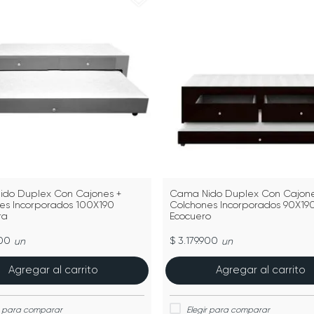
do Duplex Con Cajones +
Cama Nido Duplex Con Cajone
es Incorporados 100X190
Colchones Incorporados 90X19
ra
Ecocuero
900
$ 3.179.900
un
un
Agregar al carrito
Agregar al carrito