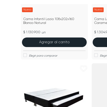
Nuevo
Nuevo
Cama Infantil Lazio 108x202x160
Cama La
Blanco Natural
Carame
$ 1.130.900
$ 1.304
un
Agregar al carrito