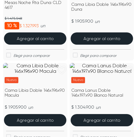
Mesas Noche Rta Duna CLD
Cama Libia Doble 146x196x90
4617
Duna
$ 1.475.548
$ 1.905.900
un
10 %
$ 1.327.993
un
Agregar al carrito
Agregar al carrito
Nuevo
Nuevo
Cama Libia Doble 146x196x90
Cama Lanus Doble
Macula
146x197x90 Blanco Natural
$ 1.905.900
$ 1.304.900
un
un
Agregar al carrito
Agregar al carrito