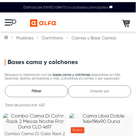
Disfruta de ENVÍO GRATIS a ciudades principales 🚚
Muebles
Dormitorio
Camas y Base Camas
Bases cama y colchones
Renueva tu habitación con las
bases cama y colchones
disponibles en Alfa.
Sencillas, dobles, semidobles y más. ¡Llévatelos en combo o por separado!
Filtrar
Ordenar por
452
Nuevo
Combo Cama Di Color Rack 2