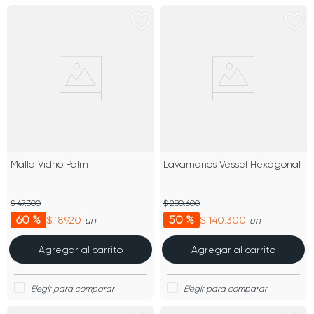
Malla Vidrio Palm
Lavamanos Vessel Hexagonal
$ 47.300
$ 280.600
60 %
50 %
$ 18.920
$ 140.300
un
un
Agregar al carrito
Agregar al carrito