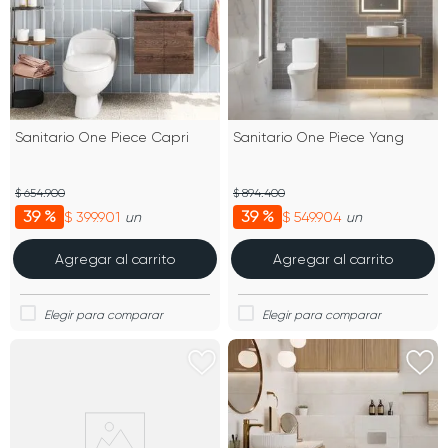
Sanitario One Piece Capri
Sanitario One Piece Yang
$ 654.900
$ 894.400
39 %
39 %
$ 399.901
$ 549.904
un
un
Agregar al carrito
Agregar al carrito