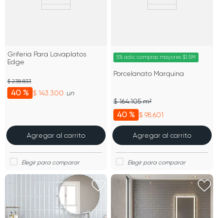
Griferia Para Lavaplatos
5% adic compras mayores $1.5M
Edge
Porcelanato Marquina
$ 238.833
40 %
$ 143.300
un
$ 164.105 m²
40 %
$ 98.601
Agregar al carrito
Agregar al carrito