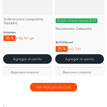
Griferia para Lavaplatos
5% adic compras mayores $1.5M
Squadra
Porcelanato Calacatta
$ 256.564
35 %
$ 166.767
un
$ 97.790 m²
35 %
$ 63.700
Agregar al carrito
Agregar al carrito