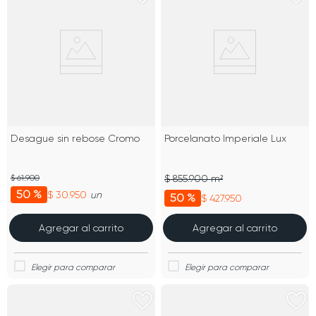
Desague sin rebose Cromo
Porcelanato Imperiale Lux
$ 61.900
$ 855.900 m²
50 %
$ 30.950
un
50 %
$ 427.950
Agregar al carrito
Agregar al carrito