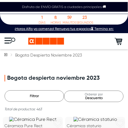
Disfruta de ENVÍO GRATIS a ciudades principales 🚚
1
8
59
23
DÍAS
HORAS
MINUTOS
SEGUNDOS
¡Horas Alfa ya comenzó! Renueva tus espacios⏳ Termina en:
Bogota Despierta Noviembre 2023
Bogota despierta noviembre 2023
Ordenar por
Filtrar
Descuento
463
Céramica Pure Rect
Céramica staturio