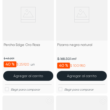
Percha Edge Oro Rosa
Pizarra negra natural
$ 43.201
$ 168.301 m²
40 %
$ 25.920
un
40 %
$ 100.980
Agregar al carrito
Agregar al carrito