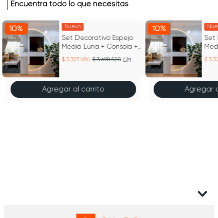
Encuentra todo lo que necesitas
Nuevo
Nue
10%
10%
Set Decorativo Espejo
Set 
Media Luna + Consola +
Med
Listones
List
Un
3.327.484
3.698.520
3.3
Agregar al carrito
Agregar a