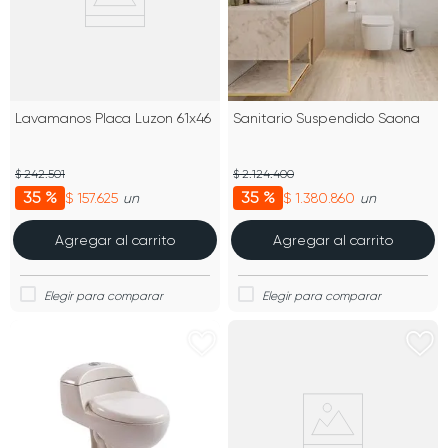
Lavamanos Placa Luzon 61x46
Sanitario Suspendido Saona
$ 242.501
$ 2.124.400
35 %
35 %
$ 157.625
$ 1.380.860
un
un
Agregar al carrito
Agregar al carrito