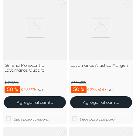
Grifería Monocontrol
Lavamanos Artistico Margen
Lavamanos Quadro
$ 399.990
$ 447.200
50 %
50 %
$ 199.995
$ 223.600
un
un
Agregar al carrito
Agregar al carrito