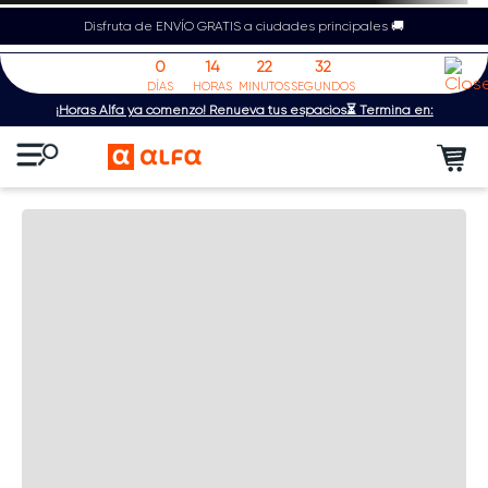
Disfruta de ENVÍO GRATIS a ciudades principales 🚚
0
14
22
32
DÍAS
HORAS
MINUTOS
SEGUNDOS
¡Horas Alfa ya comenzó! Renueva tus espacios⏳ Termina en: