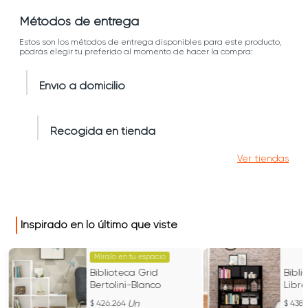
Métodos de entrega
Estos son los métodos de entrega disponibles para este producto,
podrás elegir tu preferido al momento de hacer la compra:
Envío a domicilio
Recogida en tienda
Ver tiendas
Inspirado en lo último que viste
Míralo en tu espacio
Biblioteca Grid
Bibli
Bertolini-Blanco
Libr
10 C
Un
426.264
438.