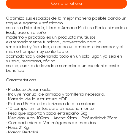
Comprar ahora
Optimiza sus espacios de la mejor manera posible dando un
toque elegante y sofisticado
con esta Estantería, Librero Armario Multiuso Bertolini modelo
Book, trae un diseño
moderno y práctico, es un producto multiusos
extremadamente funcional, proyectado para la
simplicidad y facilidad, creando un ambiente innovador y al
mismo tiempo muy confortable,
acomodando y ordenando todo en un solo lugar, ya sea en
su sala, recamara, oficina,
cocina, cuarto de lavado o comedor a un excelente costo
beneficio.
Características
· Producto Desarmado.
· Incluye manual de armado y tornillería necesaria.
· Material de la estructura MDF.
· Pintura UV Mate texturizada de alta calidad.
· 10 compartimientos para almacenamiento.
· Peso que soportan cada entrepaño: 5kg.
· Medidas: Alto: 109cm - Ancho: 91cm - Profundidad: 25cm.
· Compartimiento: Ver imágenes de medidas.
· Peso: 21 Kg.
· Marca: Bertolini