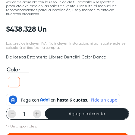
variar de acuerdo con la resolución de tu pantalla y respecto al
producto exhibido en las salas de venta. Consulte el manual de
recomendaciones para la instalación, uso y mantenimiento de
nuestros productos.
$
438
.
328
Un
Los precios incluyen IVA. No incluyen instalación, ni transporte este se
calculará al finalizar la compra.
Biblioteca Estantería Librero Bertolini Color Blanco
Color
－
＋
Agregar al carrito
*
7
Un
disponibles.