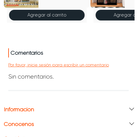
Negr
Agregar al carrito
Agregar al
Comentarios
Por favor, inicie sesión para escribir un comentario
Sin comentarios.
Información
Conócenos