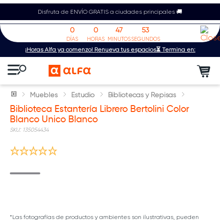
Disfruta de ENVÍO GRATIS a ciudades principales 🚚
0
0
47
53
DÍAS
HORAS
MINUTOS
SEGUNDOS
¡Horas Alfa ya comenzó! Renueva tus espacios⏳ Termina en:
Muebles
Estudio
Bibliotecas y Repisas
Biblioteca Estantería Librero Bertolini Color
Blanco Unico Blanco
:
135054434
*Las fotografías de productos y ambientes son ilustrativas, pueden