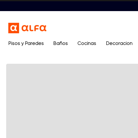
Pisos y Paredes
Baños
Términos más buscados
Cocinas
Decoración
1
.
lavamanos
2
.
sanitario
3
.
ocean blue
4
.
cerámica madera
5
.
closet