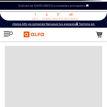
Disfruta de ENVÍO GRATIS a ciudades principales 🚚
1
4
17
49
DÍAS
HORAS
MINUTOS
SEGUNDOS
¡Horas Alfa ya comenzó! Renueva tus espacios⏳ Termina en: