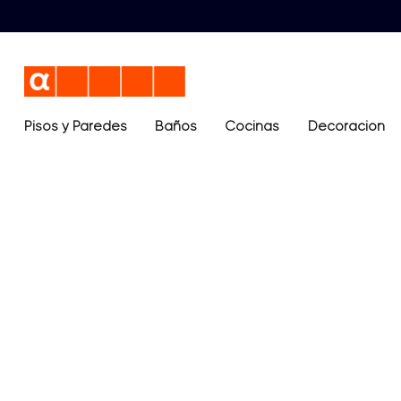
Pisos y Paredes
Baños
Términos más buscados
Cocinas
Decoración
1
.
lavamanos
2
.
sanitario
3
.
cerámica madera
4
.
ocean blue
5
.
closet