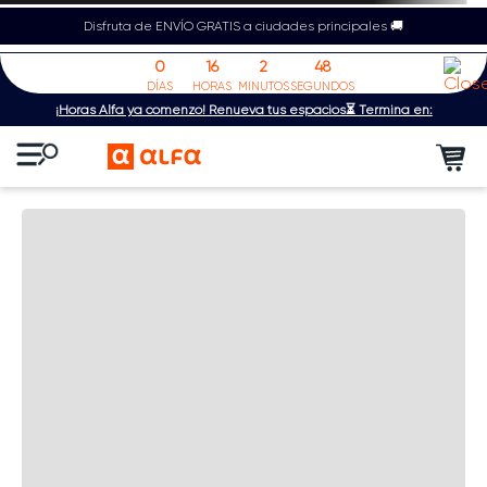
Disfruta de ENVÍO GRATIS a ciudades principales 🚚
0
16
2
48
DÍAS
HORAS
MINUTOS
SEGUNDOS
¡Horas Alfa ya comenzó! Renueva tus espacios⏳ Termina en: