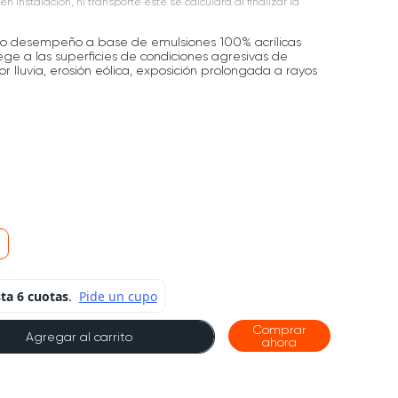
en instalación, ni transporte este se calculará al finalizar la
lto desempeño a base de emulsiones 100% acrílicas
ege a las superficies de condiciones agresivas de
 lluvia, erosión eólica, exposición prolongada a rayos
Comprar
Agregar al carrito
ahora