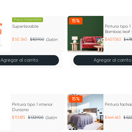
Precio Imperdible
15%
Superlavable
Pintura tipo 1 
Bamboo leaf 
bambú
50.340
83.900
Galón
407.063
478
Agregar al carrito
Agregar al carrito
15%
Pintura tipo 1 interior
Pintura facha
Durazno
113.815
133.900
Galón
444.463
522