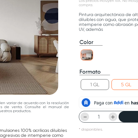
Los precios incluyen IVA. No incluy
compra.
Pintura arquitectónica de a
diluibles con agua, que prot
intemperie como abrasión por
UV, además
Color
Formato
1 GL
5 GL
den variar de acuerdo con la resolución
las de venta. Consulte el manual de
estros productos.
－
＋
*
disponibles.
lsiones 100% acrílicas diluibles
s agresivas de intemperie como