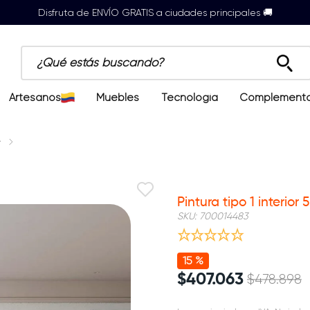
Disfruta de ENVÍO GRATIS a ciudades principales 🚚
¿Qué estás buscando?
Artesanos
Muebles
Tecnología
Complement
r
5% adic compras mayores $1.5M
Pintura tipo 1 interior
SKU
:
700014483
15 %
$
407
.
063
$
478
.
898