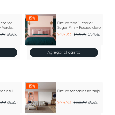
15%
15
interior
Pintura tipo 1 interior
- Verde
Sugar Pink - Rosado claro
.898
Galón
407.063
478.898
Cuñete
Agregar al carrito
15%
15
das azul
Pintura fachadas naranja
.898
Galón
444.463
522.898
Galón