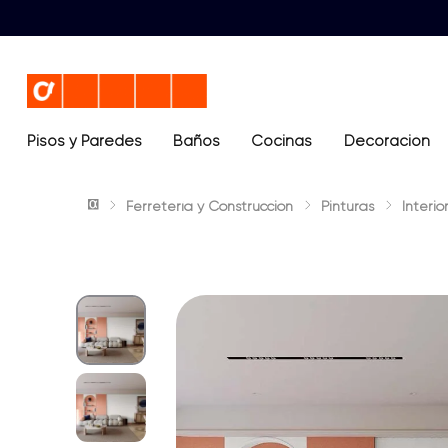
Pisos y Paredes
Baños
Términos más buscados
Cocinas
Decoración
1
.
lavamanos
Ferretería y Construcción
Pinturas
Interio
2
.
sanitario
3
.
cerámica madera
4
.
ocean blue
5
.
closet