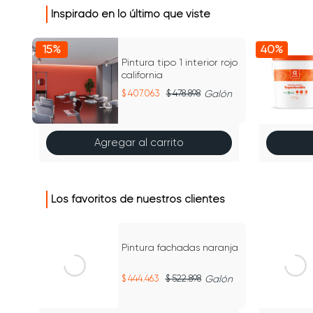
Inspirado en lo último que viste
15%
40%
Pintura tipo 1 interior rojo
california
lón
407.063
478.898
Galón
Agregar al carrito
Los favoritos de nuestros clientes
15%
15%
Pintura fachadas naranja
444.463
522.898
Galón