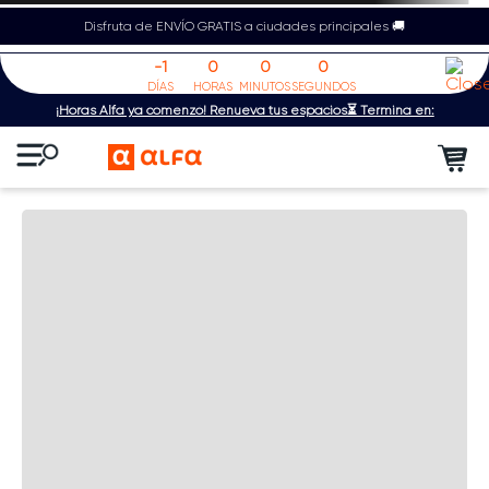
Disfruta de ENVÍO GRATIS a ciudades principales 🚚
-1
0
0
0
DÍAS
HORAS
MINUTOS
SEGUNDOS
¡Horas Alfa ya comenzó! Renueva tus espacios⏳ Termina en: