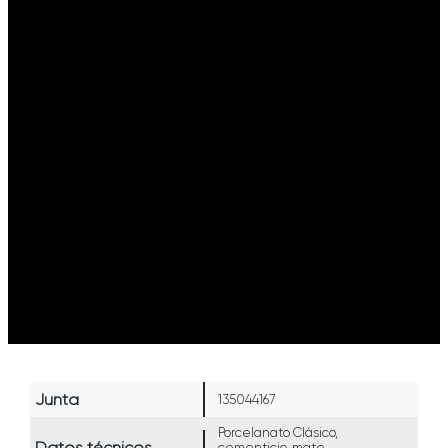
Junta
135044167
Porcelanato Clásico,
Datos técnicos
cementicio, mate,