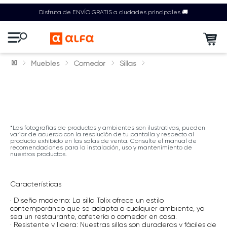
Disfruta de ENVÍO GRATIS a ciudades principales 🚚
Muebles
Comedor
Sillas
*Las fotografías de productos y ambientes son ilustrativas, pueden
variar de acuerdo con la resolución de tu pantalla y respecto al
producto exhibido en las salas de venta. Consulte el manual de
recomendaciones para la instalación, uso y mantenimiento de
nuestros productos.
Características
· Diseño moderno: La silla Tolix ofrece un estilo
contemporáneo que se adapta a cualquier ambiente, ya
sea un restaurante, cafetería o comedor en casa.
· Resistente y ligera: Nuestras sillas son duraderas y fáciles de