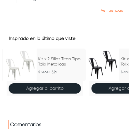
Ver tiendas
Inspirado en lo último que viste
Kit x 2 Sillas Titan Tipo
Kit x 
Tolix Metalicas
Tolix
Un
319.901
319.9
Agregar al carrito
Agregar al
Comentarios